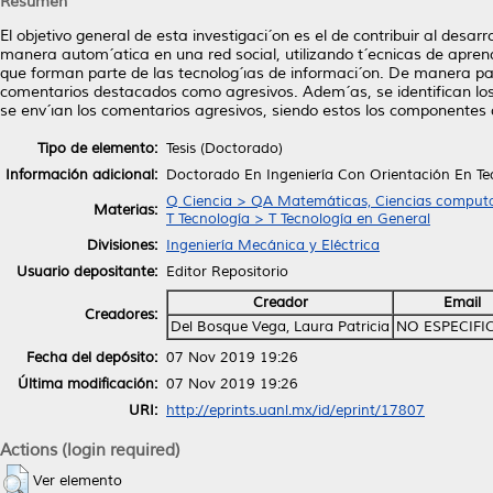
Resumen
El objetivo general de esta investigaci´on es el de contribuir al desa
manera autom´atica en una red social, utilizando t´ecnicas de apren
que forman parte de las tecnolog´ıas de informaci´on. De manera part
comentarios destacados como agresivos. Adem´as, se identifican los 
se env´ıan los comentarios agresivos, siendo estos los componentes 
Tipo de elemento:
Tesis (Doctorado)
Información adicional:
Doctorado En Ingeniería Con Orientación En Te
Q Ciencia > QA Matemáticas, Ciencias computa
Materias:
T Tecnología > T Tecnología en General
Divisiones:
Ingeniería Mecánica y Eléctrica
Usuario depositante:
Editor Repositorio
Creador
Email
Creadores:
Del Bosque Vega, Laura Patricia
NO ESPECIFI
Fecha del depósito:
07 Nov 2019 19:26
Última modificación:
07 Nov 2019 19:26
URI:
http://eprints.uanl.mx/id/eprint/17807
Actions (login required)
Ver elemento