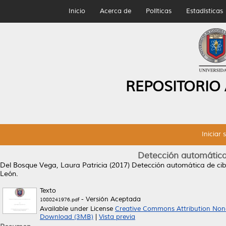
Inicio
Acerca de
Políticas
Estadísticas
REPOSITORIO
Iniciar 
Detección automática
Del Bosque Vega, Laura Patricia
(2017)
Detección automática de cib
León.
Texto
- Versión Aceptada
1080241976.pdf
Available under License
Creative Commons Attribution Non
Download (3MB)
|
Vista previa