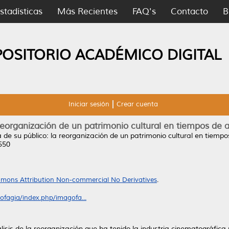
stadísticas
Más Recientes
FAQ's
Contacto
B
POSITORIO ACADÉMICO DIGITAL
Iniciar sesión
Crear cuenta
 reorganización de un patrimonio cultural en tiempos de 
a de su público: la reorganización de un patrimonio cultural en tiemp
550
mons Attribution Non-commercial No Derivatives
.
fagia/index.php/imagofa...
lisis de la reorganización que ha tenido la industria cinematográfica 