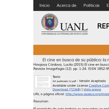
Inicio
Acerca de
Políticas
E
RE
El cine en busca de su público: la
Hinojosa Córdova, Lucila
(2015)
El cine en busc
Revista Imagofagia (12). pp. 1-24. ISSN 1852-9
Texto
- Versión Aceptada
Art publicado (1).pdf
Available under License
Creative Com
Download (723kB)
|
Vista previa
URL o página oficial:
http://www.asaeca.org/imago
Resumen
El propósito de este trabajo es presentar un aná