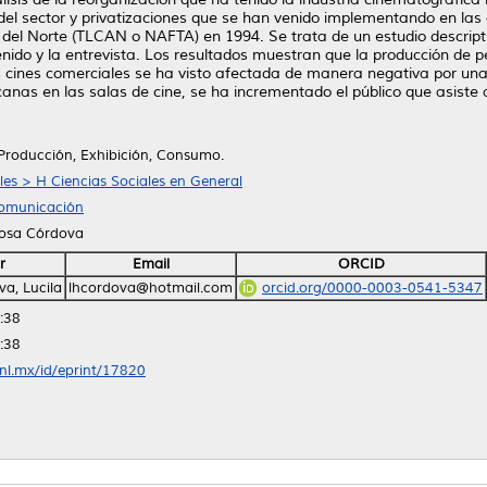
del sector y privatizaciones que se han venido implementando en las
 del Norte (TLCAN o NAFTA) en 1994. Se trata de un estudio descript
enido y la entrevista. Los resultados muestran que la producción de p
os cines comerciales se ha visto afectada de manera negativa por una l
canas en las salas de cine, se ha incrementado el público que asiste 
Producción, Exhibición, Consumo.
les > H Ciencias Sociales en General
Comunicación
josa Córdova
r
Email
ORCID
a, Lucila
lhcordova@hotmail.com
orcid.org/0000-0003-0541-5347
:38
:38
anl.mx/id/eprint/17820