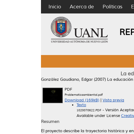
Inicio
Acerca de
Políticas
E
RE
La ed
González Gaudiano, Edgar
(2007)
La educación 
PDF
Problematicaambiental.pdf
Download (169kB)
|
Vista previa
Texto
- Versión Acepta
1020070622.PDF
Available under License
Creati
Resumen
El proyecto describe la trayectoria histórica y 