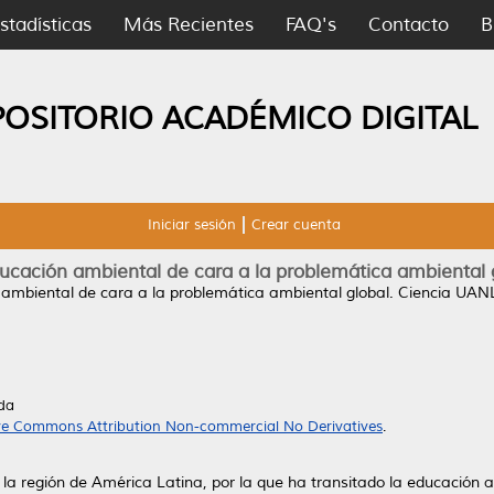
stadísticas
Más Recientes
FAQ's
Contacto
B
POSITORIO ACADÉMICO DIGITAL
Iniciar sesión
Crear cuenta
ucación ambiental de cara a la problemática ambiental 
ambiental de cara a la problemática ambiental global.
Ciencia UANL
da
ve Commons Attribution Non-commercial No Derivatives
.
en la región de América Latina, por la que ha transitado la educación