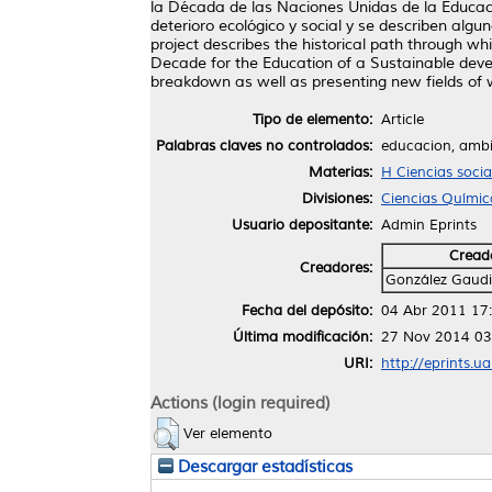
la Década de las Naciones Unidas de la Educació
deterioro ecológico y social y se describen alg
project describes the historical path through w
Decade for the Education of a Sustainable deve
breakdown as well as presenting new fields of w
Tipo de elemento:
Article
Palabras claves no controlados:
educacion, ambi
Materias:
H Ciencias socia
Divisiones:
Ciencias Químic
Usuario depositante:
Admin Eprints
Cread
Creadores:
González Gaudi
Fecha del depósito:
04 Abr 2011 17
Última modificación:
27 Nov 2014 03
URI:
http://eprints.u
Actions (login required)
Ver elemento
Descargar estadísticas