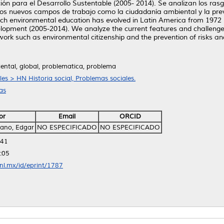
n para el Desarrollo Sustentable (2005- 2014). Se analizan los rasgo
unos nuevos campos de trabajo como la ciudadanía ambiental y la preve
hich environmental education has evolved in Latin America from 1972 u
lopment (2005-2014). We analyze the current features and challenges
ork such as environmental citizenship and the prevention of risks and
ental, global, problematica, problema
les > HN Historia social, Problemas sociales.
as
or
Email
ORCID
ano, Edgar
NO ESPECIFICADO
NO ESPECIFICADO
:41
:05
anl.mx/id/eprint/1787