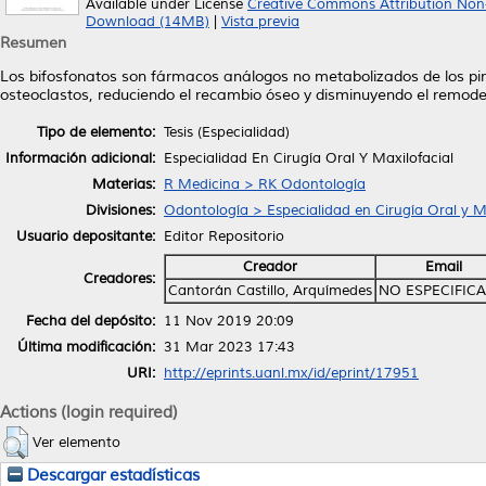
Available under License
Creative Commons Attribution Non
Download (14MB)
|
Vista previa
Resumen
Los bifosfonatos son fármacos análogos no metabolizados de los pirof
osteoclastos, reduciendo el recambio óseo y disminuyendo el remode
Tipo de elemento:
Tesis (Especialidad)
Información adicional:
Especialidad En Cirugía Oral Y Maxilofacial
Materias:
R Medicina > RK Odontología
Divisiones:
Odontología > Especialidad en Cirugía Oral y Ma
Usuario depositante:
Editor Repositorio
Creador
Email
Creadores:
Cantorán Castillo, Arquímedes
NO ESPECIFIC
Fecha del depósito:
11 Nov 2019 20:09
Última modificación:
31 Mar 2023 17:43
URI:
http://eprints.uanl.mx/id/eprint/17951
Actions (login required)
Ver elemento
Descargar estadísticas