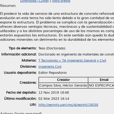
Download (12MB)
|
Vista previa
Resumen
El predecir la vida de servicio de una estructura de concreto refor
evolución en este tema ha sido lenta debido a la gran cantidad de va
expone la estructura. El problema se complica con la generalización 
ofrecen diversas ventajas técnicas, mecánicas y de sustentabilidad a
utilizadas y a los distintos porcentajes de uso de las mismas es com
estarán expuestas las estructuras. En este sentido aún queda la dud
adiciones minerales sin detrimento en la durabilidad de los elemento
Tipo de elemento:
Tesis (Doctorado)
Información adicional:
Doctorado en ingeniería de materiales de const
Materias:
T Tecnología > TA Ingeniería General y Civil
Divisiones:
Ingeniería Civil
Usuario depositante:
Editor Repositorio
Creador
Email
Creadores:
Campos Silva, Héctor Gerardo
NO ESPECIFIC
Fecha del depósito:
12 Nov 2019 18:48
Última modificación:
02 Mar 2023 16:14
URI:
http://eprints.uanl.mx/id/eprint/18038
Actions (login required)