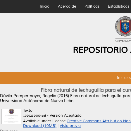
Inicio
Acerca de
Políticas
Estadísticas
REPOSITORIO
Iniciar 
Fibra natural de lechuguilla para el c
Dávila Pompermayer, Rogelio
(2016)
Fibra natural de lechuguilla pa
Universidad Autónoma de Nuevo León.
Texto
- Versión Aceptada
1080238900.pdf
Available under License
Creative Commons Attribution Non
Download (10MB)
|
Vista previa