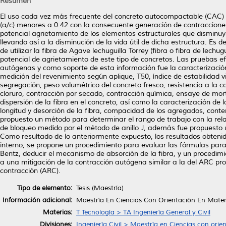
Resumen
El uso cada vez más frecuente del concreto autocompactable (CAC) 
(a/c) menores a 0.42 con la consecuente generación de contraccione
potencial agrietamiento de los elementos estructurales que disminuy
llevando así a la disminución de la vida útil de dicha estructura. Es d
de utilizar la fibra de Agave lechuguilla Torrey (fibra o fibra de lech
potencial de agrietamiento de este tipo de concretos. Las pruebas e
autógenas y como soporte de esta información fue la caracterizació
medición del revenimiento según aplique, T50, índice de estabilidad v
segregación, peso volumétrico del concreto fresco, resistencia a la c
cloruro, contracción por secado, contracción química, ensaye de mort
dispersión de la fibra en el concreto, así como la caracterización d
longitud y desorción de la fibra, compacidad de los agregados, conten
propuesto un método para determinar el rango de trabajo con la rela
de bloqueo medido por el método de anillo J, además fue propuesto u
Como resultado de lo anteriormente expuesto, los resultados obtenid
interno, se propone un procedimiento para evaluar las fórmulas para
Bentz, deducir el mecanismo de absorción de la fibra, y un procedim
a una mitigación de la contracción autógena similar a la del ARC pro
contracción (ARC).
Tipo de elemento:
Tesis (Maestría)
Información adicional:
Maestría En Ciencias Con Orientación En Mater
Materias:
T Tecnología > TA Ingeniería General y Civil
Divisiones:
Ingeniería Civil > Maestría en Ciencias con ori