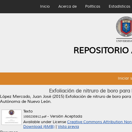
Inicio
Acerca de
Políticas
Estadísticas
REPOSITORIO
Iniciar 
Exfoliación de nitruro de boro par
López Mercado, Juan José
(2015)
Exfoliación de nitruro de boro par
Autónoma de Nuevo León.
Texto
- Versión Aceptada
1080238912.pdf
Available under License
Creative Commons Attribution Non
Download (6MB)
|
Vista previa