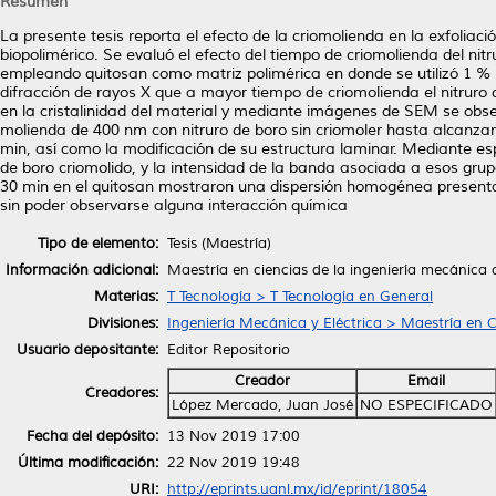
Resumen
La presente tesis reporta el efecto de la criomolienda en la exfoliac
biopolimérico. Se evaluó el efecto del tiempo de criomolienda del nit
empleando quitosan como matriz polimérica en donde se utilizó 1 % e
difracción de rayos X que a mayor tiempo de criomolienda el nitruro
en la cristalinidad del material y mediante imágenes de SEM se obs
molienda de 400 nm con nitruro de boro sin criomoler hasta alcanza
min, así como la modificación de su estructura laminar. Mediante esp
de boro criomolido, y la intensidad de la banda asociada a esos g
30 min en el quitosan mostraron una dispersión homogénea presenta
sin poder observarse alguna interacción química
Tipo de elemento:
Tesis (Maestría)
Información adicional:
Maestría en ciencias de la ingeniería mecánica 
Materias:
T Tecnología > T Tecnología en General
Divisiones:
Ingeniería Mecánica y Eléctrica > Maestría en C
Usuario depositante:
Editor Repositorio
Creador
Email
Creadores:
López Mercado, Juan José
NO ESPECIFICADO
Fecha del depósito:
13 Nov 2019 17:00
Última modificación:
22 Nov 2019 19:48
URI:
http://eprints.uanl.mx/id/eprint/18054