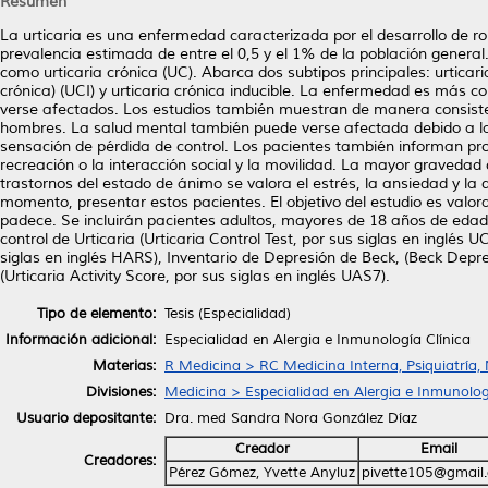
Resumen
La urticaria es una enfermedad caracterizada por el desarrollo de
prevalencia estimada de entre el 0,5 y el 1% de la población gener
como urticaria crónica (UC). Abarca dos subtipos principales: urtica
crónica) (UCI) y urticaria crónica inducible. La enfermedad es más 
verse afectados. Los estudios también muestran de manera consistent
hombres. La salud mental también puede verse afectada debido a la 
sensación de pérdida de control. Los pacientes también informan pro
recreación o la interacción social y la movilidad. La mayor gravedad
trastornos del estado de ánimo se valora el estrés, la ansiedad y l
momento, presentar estos pacientes. El objetivo del estudio es valor
padece. Se incluirán pacientes adultos, mayores de 18 años de edad 
control de Urticaria (Urticaria Control Test, por sus siglas en inglé
siglas en inglés HARS), Inventario de Depresión de Beck, (Beck Depres
(Urticaria Activity Score, por sus siglas en inglés UAS7).
Tipo de elemento:
Tesis (Especialidad)
Información adicional:
Especialidad en Alergia e Inmunología Clínica
Materias:
R Medicina > RC Medicina Interna, Psiquiatría,
Divisiones:
Medicina > Especialidad en Alergia e Inmunolog
Usuario depositante:
Dra. med Sandra Nora González Díaz
Creador
Email
Creadores:
Pérez Gómez, Yvette Anyluz
pivette105@gmail