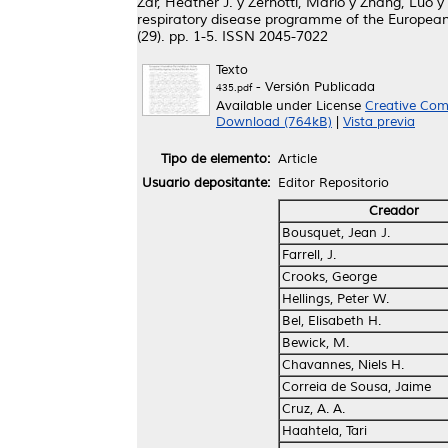
Zar, Heather J.
y
Zernotti, Mario
y
Zhang, Luo
y
respiratory disease programme of the European 
(29). pp. 1-5. ISSN 2045-7022
Texto
- Versión Publicada
435.pdf
Available under License
Creative Com
Download (764kB)
|
Vista previa
Tipo de elemento:
Article
Usuario depositante:
Editor Repositorio
Creador
Bousquet, Jean J.
Farrell, J.
Crooks, George
Hellings, Peter W.
Bel, Elisabeth H.
Bewick, M.
Chavannes, Niels H.
Correia de Sousa, Jaime
Cruz, A. A.
Haahtela, Tari