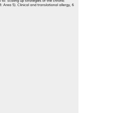
 to: Scaling up strategies of the chronic
: Area 5).
Clinical and translational allergy, 6