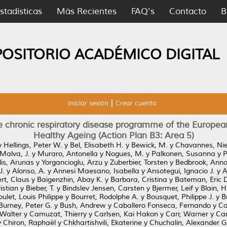
stadísticas
Más Recientes
FAQ's
Contacto
B
POSITORIO ACADÉMICO DIGITAL
Iniciar sesión
Crear cuenta
the chronic respiratory disease programme of the Europea
Healthy Ageing (Action Plan B3: Area 5)
y
Hellings, Peter W.
y
Bel, Elisabeth H.
y
Bewick, M.
y
Chavannes, Nie
Malva, J.
y
Muraro, Antonella
y
Nogues, M.
y
Palkonen, Susanna
y
P
lis, Arunas
y
Yorgancioglu, Arzu
y
Zuberbier, Torsten
y
Bedbrook, Ann
J.
y
Alonso, A.
y
Annesi Maesano, Isabella
y
Ansotegui, Ignacio J.
y
A
rt, Claus
y
Baigenzhin, Abay K.
y
Barbara, Cristina
y
Bateman, Eric 
istian
y
Bieber, T.
y
Bindslev Jensen, Carsten
y
Bjermer, Leif
y
Blain, 
oulet, Louis Philippe
y
Bourret, Rodolphe A.
y
Bousquet, Philippe J.
y
B
Burney, Peter G.
y
Bush, Andrew
y
Caballero Fonseca, Fernando
y
Ca
 Walter
y
Camuzat, Thierry
y
Carlsen, Kai Hakon
y
Carr, Warner
y
Car
y
Chiron, Raphaël
y
Chkhartishvili, Ekaterine
y
Chuchalin, Alexander G