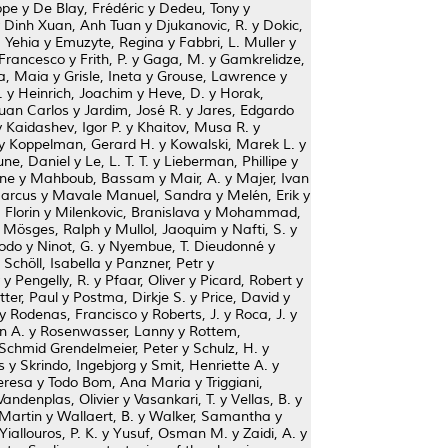
ppe
y
De Blay, Frédéric
y
Dedeu, Tony
y
y
Dinh Xuan, Anh Tuan
y
Djukanovic, R.
y
Dokic,
 Yehia
y
Emuzyte, Regina
y
Fabbri, L. Muller
y
 Francesco
y
Frith, P.
y
Gaga, M.
y
Gamkrelidze,
a, Maia
y
Grisle, Ineta
y
Grouse, Lawrence
y
.
y
Heinrich, Joachim
y
Heve, D.
y
Horak,
Juan Carlos
y
Jardim, José R.
y
Jares, Edgardo
y
Kaidashev, Igor P.
y
Khaitov, Musa R.
y
y
Koppelman, Gerard H.
y
Kowalski, Marek L.
y
ne, Daniel
y
Le, L. T. T.
y
Lieberman, Phillipe
y
ne
y
Mahboub, Bassam
y
Mair, A.
y
Majer, Ivan
arcus
y
Mavale Manuel, Sandra
y
Melén, Erik
y
 Florin
y
Milenkovic, Branislava
y
Mohammad,
y
Mösges, Ralph
y
Mullol, Jaoquim
y
Nafti, S.
y
odo
y
Ninot, G.
y
Nyembue, T. Dieudonné
y
 Schöll, Isabella
y
Panzner, Petr
y
y
Pengelly, R.
y
Pfaar, Oliver
y
Picard, Robert
y
tter, Paul
y
Postma, Dirkje S.
y
Price, David
y
y
Rodenas, Francisco
y
Roberts, J.
y
Roca, J.
y
n A.
y
Rosenwasser, Lanny
y
Rottem,
Schmid Grendelmeier, Peter
y
Schulz, H.
y
s
y
Skrindo, Ingebjorg
y
Smit, Henriette A.
y
Teresa
y
Todo Bom, Ana Maria
y
Triggiani,
Vandenplas, Olivier
y
Vasankari, T.
y
Vellas, B.
y
Martin
y
Wallaert, B.
y
Walker, Samantha
y
Yiallouros, P. K.
y
Yusuf, Osman M.
y
Zaidi, A.
y