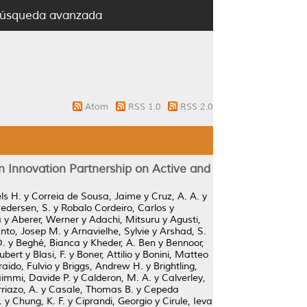
úsqueda avanzada
Atom
RSS 1.0
RSS 2.0
n Innovation Partnership on Active and
ls H.
y
Correia de Sousa, Jaime
y
Cruz, A. A.
y
edersen, S.
y
Robalo Cordeiro, Carlos
y
a
y
Aberer, Werner
y
Adachi, Mitsuru
y
Agusti,
nto, Josep M.
y
Arnavielhe, Sylvie
y
Arshad, S.
D.
y
Beghé, Bianca
y
Kheder, A. Ben
y
Bennoor,
Hubert
y
Blasi, F.
y
Boner, Attilio
y
Bonini, Matteo
raido, Fulvio
y
Briggs, Andrew H.
y
Brightling,
immi, Davide P.
y
Calderon, M. A.
y
Calverley,
riazo, A.
y
Casale, Thomas B.
y
Cepeda
.
y
Chung, K. F.
y
Ciprandi, Georgio
y
Cirule, Ieva