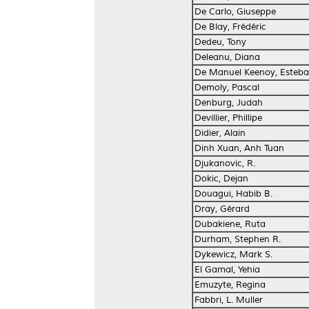
De Carlo, Giuseppe
De Blay, Frédéric
Dedeu, Tony
Deleanu, Diana
De Manuel Keenoy, Esteb
Demoly, Pascal
Denburg, Judah
Devillier, Phillipe
Didier, Alain
Dinh Xuan, Anh Tuan
Djukanovic, R.
Dokic, Dejan
Douagui, Habib B.
Dray, Gérard
Dubakiene, Ruta
Durham, Stephen R.
Dykewicz, Mark S.
El Gamal, Yehia
Emuzyte, Regina
Fabbri, L. Muller