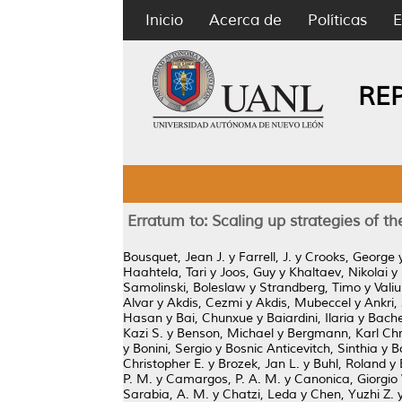
Inicio
Acerca de
Políticas
E
RE
Erratum to: Scaling up strategies of 
Bousquet, Jean J.
y
Farrell, J.
y
Crooks, George
Haahtela, Tari
y
Joos, Guy
y
Khaltaev, Nikolai
y
Samolinski, Boleslaw
y
Strandberg, Timo
y
Valiu
Alvar
y
Akdis, Cezmi
y
Akdis, Mubeccel
y
Ankri, 
Hasan
y
Bai, Chunxue
y
Baiardini, Ilaria
y
Bache
Kazi S.
y
Benson, Michael
y
Bergmann, Karl Chr
y
Bonini, Sergio
y
Bosnic Anticevitch, Sinthia
y
B
Christopher E.
y
Brozek, Jan L.
y
Buhl, Roland
y
P. M.
y
Camargos, P. A. M.
y
Canonica, Giorgio
Sarabia, A. M.
y
Chatzi, Leda
y
Chen, Yuzhi Z.