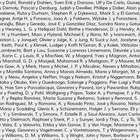
n
y
Dahl, Ronald
y
Dahlen, Sven Erik
y
Darsow, Ulf
y
De Carlo, Giuse
y
Demoly, Pascal
y
Denburg, Judah
y
Devillier, Phillipe
y
Didier, Alain
akiene, Ruta
y
Durham, Stephen R.
y
Dykewicz, Mark S.
y
El Gamal,
gner, Antje H.
y
Fonseca, Joao A.
y
Fokkens, Wytske J.
y
Forastiere,
cioğlu, Bilun
y
Gereda, José E.
y
González Díaz, Sandra Nora
y
Gotu
a
y
Heaney, L. G.
y
Hellquist Dahl, Birthe
y
Henderson, D.
y
Hendry, A
 H.
y
Humbert, Marc
y
Hyland, Michael E.
y
Illario, M.
y
Ivancevich, 
stian L.
y
Jonquet, Olivier
y
Julge, K.
y
Jung, Ki Suck
y
Just, Jocelyne
y
Keith, Paul K.
y
Klimek, Ludger
y
Koffi N'Goran, B.
y
Kolek, Vítězslav
Lambrecht, Bart
y
Lau, Susanne
y
Larenas Linnemann, Désirée
y
Lau
 Karin C.
y
Louis, R.
y
MacNee, W.
y
Magard, Yves
y
Magnan, Antoi
y
Marshall, G. D.
y
Masjedi, Mohamad R.
y
Matignon, P.
y
Maurer, M
es Gow, A.
y
Merk, Hans
y
Michel, J. P.
y
Miculinic, Neven
y
Mihaltan,
e
y
Montilla Santana, Anna
y
Morais Almeida, Mario
y
Morgan, M.
N.
y
Neou, Angelos
y
Neffen, Hugo
y
Nekam, Kristof
y
Niggemann, B
taka
y
Okubo, Kim
y
Ouedraogo, Solange
y
Paggiaro, Pier Luigi
y
Pali
k, Hae Sim
y
Passalacqua, Giovanni
y
Pavord, Ian
y
Pawankar, Ruby
or
y
Poethig, D.
y
Pohl, Wolfgang
y
Popov, Todor A.
y
Portejoie, F.
y
Po
 F.
y
Repka Ramírez, Maria Susana
y
Reitamo, Sakari
y
Rennard, S.
n Rodriguez, M.
y
Romano, A.
y
Rosado Pinto, José
y
Rosario, Nelso
 Mario
y
Scadding, Glenis K.
y
Schünemann, Holger J.
y
Serrano, Eli
y
e, Y.
y
Similowski, T.
y
Simons, F. Estelle R.
y
Sisul Alvariza, Juan Carlo
tto
y
Stelmach, Raphael
y
Sterk, P. J.
y
Sunyer, Jordi
y
Thijs, C.
y
To, 
y
Valia, E.
y
Valovirta, Erkka
y
Van Ganse, E.
y
Van Hage, Marianne
y
t
y
Viegi, Giovanni
y
Vogelmeier, C.
y
Vontetsianos, T.
y
Wagenmann, 
s
y
Williams, D. M.
y
Williams, S.
y
Wright, John
y
Yawn, Barbara P.
y