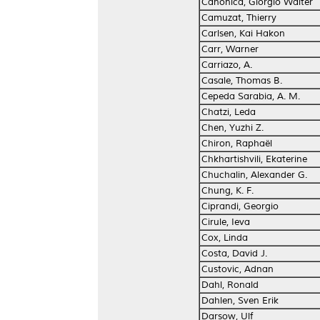
Canonica, Giorgio Walter
Camuzat, Thierry
Carlsen, Kai Hakon
Carr, Warner
Carriazo, A.
Casale, Thomas B.
Cepeda Sarabia, A. M.
Chatzi, Leda
Chen, Yuzhi Z.
Chiron, Raphaël
Chkhartishvili, Ekaterine
Chuchalin, Alexander G.
Chung, K. F.
Ciprandi, Georgio
Cirule, Ieva
Cox, Linda
Costa, David J.
Custovic, Adnan
Dahl, Ronald
Dahlen, Sven Erik
Darsow, Ulf