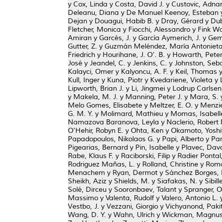
y
Cox, Linda
y
Costa, David J.
y
Custovic, Adna
Deleanu, Diana
y
De Manuel Keenoy, Esteban
Dejan
y
Douagui, Habib B.
y
Dray, Gérard
y
Dub
Fletcher, Monica
y
Fiocchi, Alessandro
y
Fink Wa
Amiran
y
Garcés, J.
y
García Aymerich, J.
y
Gemi
Gutter, Z.
y
Guzmán Meléndez, María Antoniet
Friedrich
y
Hourihane, J. O’. B.
y
Howarth, Peter
José
y
Jeandel, C.
y
Jenkins, C.
y
Johnston, Seba
Kalayci, Omer
y
Kalyoncu, A. F.
y
Keil, Thomas
Kull, Inger
y
Kuna, Piotr
y
Kvedariene, Violeta
y
Lipworth, Brian J.
y
Li, Jingmei
y
Lodrup Carlsen,
y
Makela, M. J.
y
Manning, Peter J.
y
Mara, S.
Melo Gomes, Elisabete
y
Meltzer, E. O.
y
Menzi
G. M. Y.
y
Molimard, Mathieu
y
Momas, Isabell
Namazova Baranova, Leyla
y
Naclerio, Robert 
O'Hehir, Robyn E.
y
Ohta, Ken
y
Okamoto, Yoshi
Papadopoulos, Nikolaos G.
y
Papi, Alberto
y
Par
Pigearias, Bernard
y
Pin, Isabelle
y
Plavec, Dav
Rabe, Klaus F.
y
Raciborski, Filip
y
Radier Pontal,
Rodriguez Mañas, L.
y
Rolland, Christine
y
Roma
Menachem
y
Ryan, Dermot
y
Sánchez Borges,
Sheikh, Aziz
y
Shields, M.
y
Siafakas, N.
y
Sibill
Solé, Dirceu
y
Sooronbaev, Talant
y
Spranger, O
Massimo
y
Valenta, Rudolf
y
Valero, Antonio L.
Vestbo, J.
y
Vezzani, Giorgio
y
Vichyanond, Paki
Wang, D. Y.
y
Wahn, Ulrich
y
Wickman, Magnu