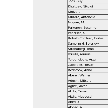
Joos, Guy
Khaltaev, Nikolai
Malva, J.
Muraro, Antonella
Nogues, M.
Palkonen, Susanna
Pedersen, S.
Robalo Cordeiro, Carlos
Samolinski, Boleslaw
Strandberg, Timo
Valiulis, Arunas
Yorgancioglu, Arzu
Zuberbier, Torsten
Bedbrook, Anna
Aberer, Werner
Adachi, Mitsuru
Agusti, Alvar
Akdis, Cezmi
Akdis, Mubeccel
Ankri, J.
Alonso, A.