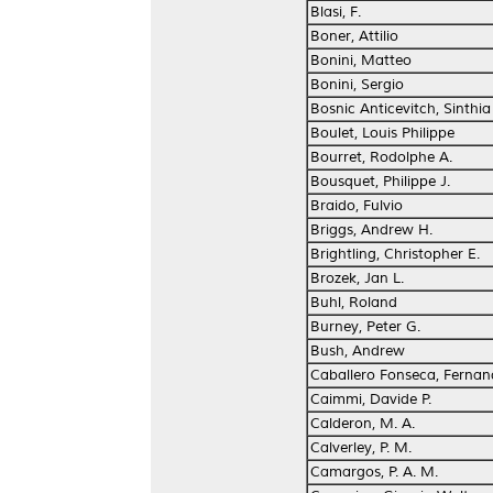
Blasi, F.
Boner, Attilio
Bonini, Matteo
Bonini, Sergio
Bosnic Anticevitch, Sinthia
Boulet, Louis Philippe
Bourret, Rodolphe A.
Bousquet, Philippe J.
Braido, Fulvio
Briggs, Andrew H.
Brightling, Christopher E.
Brozek, Jan L.
Buhl, Roland
Burney, Peter G.
Bush, Andrew
Caballero Fonseca, Ferna
Caimmi, Davide P.
Calderon, M. A.
Calverley, P. M.
Camargos, P. A. M.