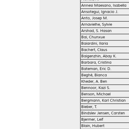
Annesi Maesano, Isabella
Ansotegui, Ignacio J.
Anto, Josep M.
Arnavielhe, Sylvie
Arshad, S. Hasan
Bai, Chunxue
Baiardini, Ilaria
Bachert, Claus
Baigenzhin, Abay K.
Barbara, Cristina
Bateman, Eric D.
Beghé, Bianca
Kheder, A. Ben
Bennoor, Kazi S.
Benson, Michael
Bergmann, Karl Christian
Bieber, T.
Bindslev Jensen, Carsten
Bjermer, Leif
Blain, Hubert