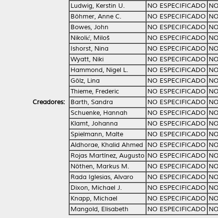
Ludwig, Kerstin U.
NO ESPECIFICADO
NO
Böhmer, Anne C.
NO ESPECIFICADO
NO
Bowes, John
NO ESPECIFICADO
NO
Nikolić, Miloš
NO ESPECIFICADO
NO
Ishorst, Nina
NO ESPECIFICADO
NO
Wyatt, Niki
NO ESPECIFICADO
NO
Hammond, Nigel L.
NO ESPECIFICADO
NO
Gölz, Lina
NO ESPECIFICADO
NO
Thieme, Frederic
NO ESPECIFICADO
NO
Creadores:
Barth, Sandra
NO ESPECIFICADO
NO
Schuenke, Hannah
NO ESPECIFICADO
NO
Klamt, Johanna
NO ESPECIFICADO
NO
Spielmann, Malte
NO ESPECIFICADO
NO
Aldhorae, Khalid Ahmed
NO ESPECIFICADO
NO
Rojas Martínez, Augusto
NO ESPECIFICADO
NO
Nöthen, Markus M.
NO ESPECIFICADO
NO
Rada Iglesias, Alvaro
NO ESPECIFICADO
NO
Dixon, Michael J.
NO ESPECIFICADO
NO
Knapp, Michael
NO ESPECIFICADO
NO
Mangold, Elisabeth
NO ESPECIFICADO
NO