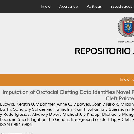
Inicio
Acerca de
Políticas
Estadísticas
REPOSITORIO
Iniciar 
Imputation of Orofacial Clefting Data Identifies Novel 
Cleft Palate
Ludwig, Kerstin U.
y
Böhmer, Anne C.
y
Bowes, John
y
Nikolić, Miloš
Barth, Sandra
y
Schuenke, Hannah
y
Klamt, Johanna
y
Spielmann, 
y
Rada Iglesias, Alvaro
y
Dixon, Michael J.
y
Knapp, Michael
y
Mango
Loci and Sheds Light on the Genetic Background of Cleft Lip ± Cleft 
ISSN 0964-6906