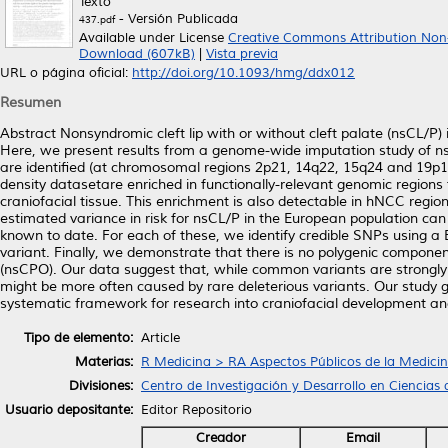
Texto
- Versión Publicada
437.pdf
Available under License
Creative Commons Attribution Non
Download (607kB)
|
Vista previa
URL o página oficial:
http://doi.org/10.1093/hmg/ddx012
Resumen
Abstract Nonsyndromic cleft lip with or without cleft palate (nsCL/P
Here, we present results from a genome-wide imputation study of nsCL
are identiﬁed (at chromosomal regions 2p21, 14q22, 15q24 and 19p13)
density datasetare enriched in functionally-relevant genomic region
craniofacial tissue. This enrichment is also detectable in hNCC regio
estimated variance in risk for nsCL/P in the European population can 
known to date. For each of these, we identify credible SNPs using 
variant. Finally, we demonstrate that there is no polygenic componen
(nsCPO). Our data suggest that, while common variants are strongly c
might be more often caused by rare deleterious variants. Our study 
systematic framework for research into craniofacial development a
Tipo de elemento:
Article
Materias:
R Medicina > RA Aspectos Públicos de la Medici
Divisiones:
Centro de Investigación y Desarrollo en Ciencias 
Usuario depositante:
Editor Repositorio
Creador
Email