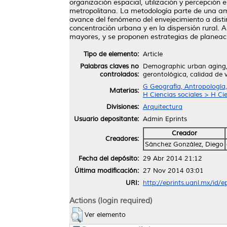
organización espacial, utilización y percepción e
metropolitana. La metodología parte de una ampli
avance del fenómeno del envejecimiento a disti
concentración urbana y en la dispersión rural.
mayores, y se proponen estrategias de planeaci
Tipo de elemento:
Article
Palabras claves no
Demographic urban aging, p
controlados:
gerontológica, calidad de v
G Geografía, Antropología
Materias:
H Ciencias sociales > H Ci
Divisiones:
Arquitectura
Usuario depositante:
Admin Eprints
Creador
Creadores:
Sánchez González, Diego
Fecha del depósito:
29 Abr 2014 21:12
Última modificación:
27 Nov 2014 03:01
URI:
http://eprints.uanl.mx/id/e
Actions (login required)
Ver elemento