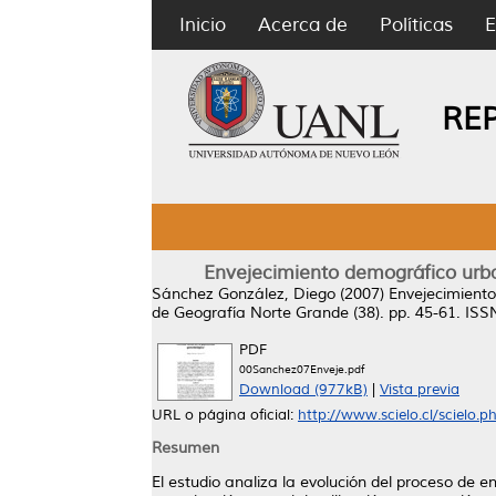
Inicio
Acerca de
Políticas
E
RE
Envejecimiento demográfico urba
Sánchez González, Diego
(2007)
Envejecimiento
de Geografía Norte Grande (38). pp. 45-61. IS
PDF
00Sanchez07Enveje.pdf
Download (977kB)
|
Vista previa
URL o página oficial:
http://www.scielo.cl/scielo
Resumen
El estudio analiza la evolución del proceso de 