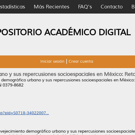
stadísticas
Más Recientes
FAQ's
Contacto
B
POSITORIO ACADÉMICO DIGITAL
Iniciar sesión
Crear cuenta
no y sus repercusiones socioespaciales en México: Reto
 demográfico urbano y sus repercusiones socioespaciales en México:
SN 0379-8682
.php?pid=S0718-34022007...
envejecimiento demográfico urbano y sus repercusiones socioespaciale