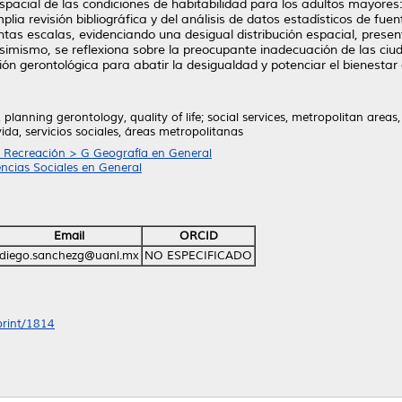
spacial de las condiciones de habitabilidad para los adultos mayores: l
a revisión bibliográfica y del análisis de datos estadísticos de fuent
ntas escalas, evidenciando una desigual distribución espacial, pres
 Asimismo, se reflexiona sobre la preocupante inadecuación de las ci
ón gerontológica para abatir la desigualdad y potenciar el bienestar
lanning gerontology, quality of life; social services, metropolitan are
ida, servicios sociales, áreas metropolitanas
, Recreación > G Geografía en General
encias Sociales en General
Email
ORCID
diego.sanchezg@uanl.mx
NO ESPECIFICADO
print/1814