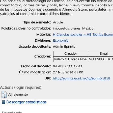
Con base en la metodología de Deaton, se encuentran las elasticida
como: tortilla, carnes de res y pollo, leche, huevo, tomate, cebolla y 
de los impuestos óptimos siguiendo a Ahmad y Stern, para determina
subsidios al consumidor para dichos bienes.
Tipo de elemento:
Article
Palabras claves no controlados:
impuestos, bienes, Mexico
Materias:
H Ciencias sociales > HB Teorías Eco
Divisiones:
Economía
Usuario depositante:
Admin Eprints
Creador
Email
Creadores:
Valero Gil, Jorge Noel
NO ESPECIFIC
Fecha del depósito:
04 Abr 2011 17:41
Última modificación:
27 Nov 2014 03:00
URI:
http://eprints.uanl.mx/id/eprint/1818
Actions (login required)
Ver elemento
Descargar estadísticas