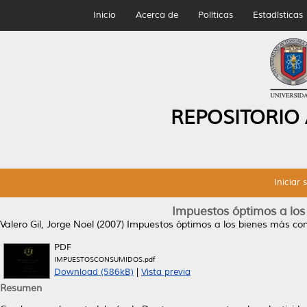
Inicio
Acerca de
Políticas
Estadísticas
REPOSITORIO
Iniciar 
Impuestos óptimos a lo
Valero Gil, Jorge Noel
(2007)
Impuestos óptimos a los bienes más co
PDF
IMPUESTOSCONSUMIDOS.pdf
Download (586kB)
|
Vista previa
Resumen