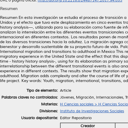
URL o página oficial:
http://doi.org/10.22185/24487147.2017.94.035
Resumen
Resumen En esta investigación se estudia el proceso de transición a
Unidos y el efecto que tuvo este desplazamiento en cinco eventos t
history analysis—, utilizando para su elaboración como fuente de in
analizan la interrelación entre los diferentes eventos transicionales
internacional en diferentes contextos. Los resultados ponen de manifi
de las diversas transiciones hacia la adultez. La migración agrega co
bienestar y desarrollo sustentable de su proyecto futuro de vida. Pal
International migration and transitions to adulthood in Mexico This 
migratory experience in the United State and the effect that this dis
time - history history analysis-, using for its elaboration as primary
interrelationship between the different transitional events is also a
experience in different contexts. The results show that migration expe
adulthood. Migration adds complexity and alter the course of life of 
life project. Key words: Youth, migration, international, transitions, a
Tipo de elemento:
Article
Palabras claves no controlados:
Jóvenes, Migración, Internacionales, Tr
Materias:
H Ciencias sociales > H Ciencias Socia
Divisiones:
Instituto de Investigaciones Sociales
Usuario depositante:
Editor Repositorio
Creador