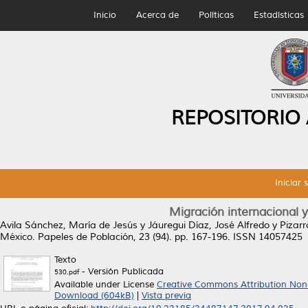
Inicio
Acerca de
Políticas
Estadísticas
REPOSITORIO
Iniciar 
Migración internacional y
Avila Sánchez, María de Jesús
y
Jáuregui Díaz, José Alfredo
y
Pizar
México.
Papeles de Población, 23 (94). pp. 167-196. ISSN 14057425
Texto
- Versión Publicada
530.pdf
Available under License
Creative Commons Attribution Non
Download (604kB)
|
Vista previa