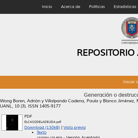
Inicio
Acerca de
Políticas
Estadísticas
REPOSITORIO
Iniciar 
Generación o destrucc
Wong Boren, Adrián
y
Villalpando Cadena, Paula
y
Blanco Jiménez,
UANL, 10 (3). ISSN 1405-9177
PDF
ELCASODELADEUDA.pdf
Download (130kB)
|
Vista previa
Texto
- Versión Aceptada
1020091479.PDF