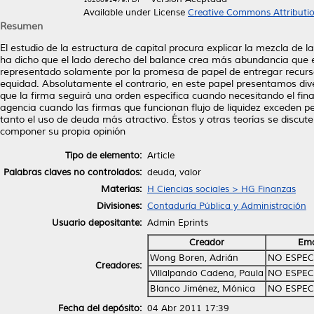
Available under License
Creative Commons Attributi
Resumen
El estudio de la estructura de capital procura explicar la mezcla de
ha dicho que el lado derecho del balance crea más abundancia que el
representado solamente por la promesa de papel de entregar recursos
equidad. Absolutamente el contrario, en este papel presentamos diver
que la firma seguirá una orden específica cuando necesitando el finan
agencia cuando las firmas que funcionan flujo de liquidez exceden p
tanto el uso de deuda más atractivo. Éstos y otras teorías se discu
componer su propia opinión
Tipo de elemento:
Article
Palabras claves no controlados:
deuda, valor
Materias:
H Ciencias sociales > HG Finanzas
Divisiones:
Contaduría Pública y Administración
Usuario depositante:
Admin Eprints
Creador
Ema
Wong Boren, Adrián
NO ESPEC
Creadores:
Villalpando Cadena, Paula
NO ESPEC
Blanco Jiménez, Mónica
NO ESPEC
Fecha del depósito:
04 Abr 2011 17:39