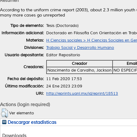
Resumen
According to the uniform crime report (2003), about 2.3 million youth
many more cases go unreported
Tipo de elemento:
Tesis (Doctorado)
Información adicional:
Doctorado en Filosofía Con Orientación en Trab
Materias:
H Ciencias sociales > H Ciencias Sociales en Ge
Divisiones:
Trabajo Social y Desarrollo Humano
Usuario depositante:
Editor Repositorio
Creador
Email
Creadores:
Nascimento de Carvalho, Jackson
NO ESPECI
Fecha del depósito:
11 Feb 2020 17:53
Última modificación:
24 Ene 2023 23:09
URI:
http://eprints.uanl.mx/id/eprint/18513
Actions (login required)
Ver elemento
Descargar estadísticas
Downloads