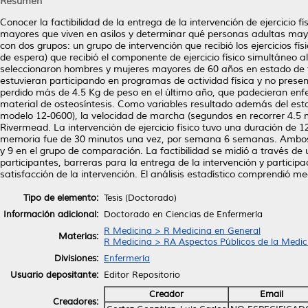
Resumen
Conocer la factibilidad de la entrega de la intervención de ejercicio 
mayores que viven en asilos y determinar qué personas adultas mayor
con dos grupos: un grupo de intervención que recibió los ejercicios fí
de espera) que recibió el componente de ejercicio físico simultáneo 
seleccionaron hombres y mujeres mayores de 60 años en estado de fr
estuvieran participando en programas de actividad física y no present
perdido más de 4.5 Kg de peso en el último año, que padecieran enfe
material de osteosíntesis. Como variables resultado además del esta
modelo 12-0600), la velocidad de marcha (segundos en recorrer 4.5 
Rivermead. La intervención de ejercicio físico tuvo una duración de
memoria fue de 30 minutos una vez, por semana 6 semanas. Ambos gr
y 9 en el grupo de comparación. La factibilidad se midió a través de
participantes, barreras para la entrega de la intervención y partici
satisfacción de la intervención. El análisis estadístico comprendió m
Tipo de elemento:
Tesis (Doctorado)
Información adicional:
Doctorado en Ciencias de Enfermería
R Medicina > R Medicina en General
Materias:
R Medicina > RA Aspectos Públicos de la Medic
Divisiones:
Enfermería
Usuario depositante:
Editor Repositorio
Creador
Email
Creadores: