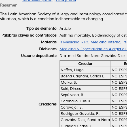
Resumen
The Latin American Society of Allergy and Immunology coordinated thi
situation, which is a condition indispensable to changing.
Tipo de elemento:
Article
Palabras claves no controlados:
Asthma mortality, Epidemiology of as
Materias:
R Medicina > RC Medicina Interna, Psi
Divisiones:
Medicina > Especialidad en Alergia e 
Usuario depositante:
Dra. med Sandra Nora González Díaz
Creador
E
Neffen, Hugo
NO ESP
Baena Cagnani, Carlos E.
NO ESP
Malka, S.
NO ESP
Solé, Dirceu
NO ESP
Sepúlveda, R.
NO ESP
Caraballo, Luis R.
NO ESP
Creadores:
Caravajal, E.
NO ESP
Rodríguez Gavaldá, R.
NO ESP
González Díaz, Sandra Nora
NO ESP
Guggiari Chase, J.
NO ESP