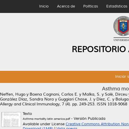
Inicio
Acerca de
Políticas
Estadísticas
REPOSITORIO
Iniciar 
Asthma mort
Neffen, Hugo
y
Baena Cagnani, Carlos E.
y
Malka, S.
y
Solé, Dirceu
González Díaz, Sandra Nora
y
Guggiari Chase, J.
y
Díez, C.
y
Baluga,
Allergy and Clinical Immunology, 7 (4). pp. 249-253. ISSN 1018-9068
Texto
- Versión Publicada
Asthma mortality latin america.pdf
Available under License
Creative Commons Attribution Non
Download (1MB)
|
Vista previa