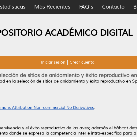
stadísticas
Más Recientes
FAQ's
Contacto
B
POSITORIO ACADÉMICO DIGITAL
Iniciar sesión
Crear cuenta
elección de sitios de anidamiento y éxito reproductivo en
dad en la selección de sitios de anidamiento y éxito reproductivo en Sp
mons Attribution Non-commercial No Derivatives
.
pervivencia y el éxito reproductivo de las aves; además el hábitat dete
ento donde se expresa la competencia inter e intra-específica para as