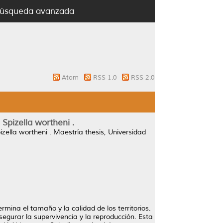
úsqueda avanzada
Atom
RSS 1.0
RSS 2.0
 Spizella wortheni .
izella wortheni .
Maestría thesis, Universidad
rmina el tamaño y la calidad de los territorios.
egurar la supervivencia y la reproducción. Esta