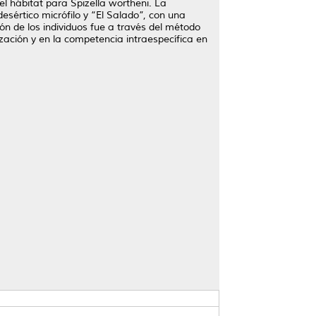
del hábitat para Spizella wortheni. La
sértico micrófilo y “El Salado”, con una
ón de los individuos fue a través del método
ización y en la competencia intraespecífica en