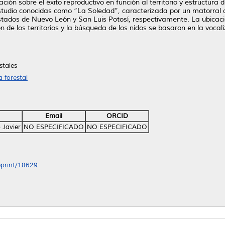
ación sobre el éxito reproductivo en función al territorio y estructura 
studio conocidas como “La Soledad”, caracterizada por un matorral de
estados de Nuevo León y San Luis Potosí, respectivamente. La ubicaci
n de los territorios y la búsqueda de los nidos se basaron en la vocal
stales
 forestal
Email
ORCID
 Javier
NO ESPECIFICADO
NO ESPECIFICADO
/eprint/18629