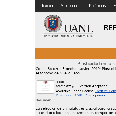
Inicio
Acerca de
Políticas
E
RE
Plasticidad en la s
García Salazar, Francisco Javier
(2019)
Plastici
Autónoma de Nuevo León.
Texto
- Versión Aceptada
1080289275.pdf
Available under License
Creative Com
Download (1MB)
|
Vista previa
Resumen
La selección de un hábitat es crucial para la su
La territorialidad en las aves es un comportami