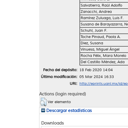
Salvatierra, Raúl Adolfo
Zanacchi, Andrea
Ramírez Zuluaga, Luis F.
Susana de Barayazarra, 
Schuhl, Juan F.
Toche Pinaud, Paola A.
Diez, Susana
Vinuesa, Miguel Ángel
Rocha Félix, Mara Morelo
Del Castillo Méndez, Ada
Fecha del depósito:
18 Feb 2020 14:04
Última modificación:
05 Mar 2024 16:33
URI:
http://eprints.uanl.mx/id/e
Actions (login required)
Ver elemento
Descargar estadísticas
Downloads