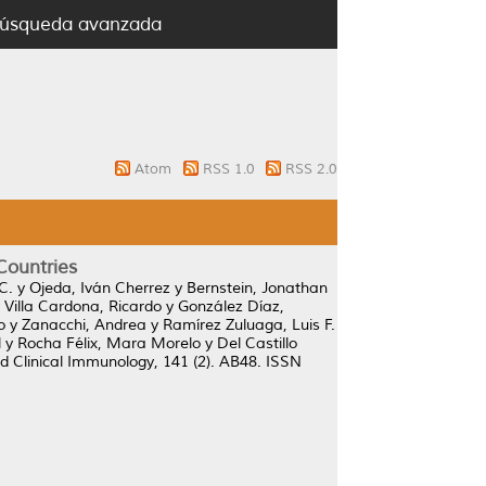
úsqueda avanzada
Atom
RSS 1.0
RSS 2.0
Countries
C.
y
Ojeda, Iván Cherrez
y
Bernstein, Jonathan
y
Villa Cardona, Ricardo
y
González Díaz,
o
y
Zanacchi, Andrea
y
Ramírez Zuluaga, Luis F.
l
y
Rocha Félix, Mara Morelo
y
Del Castillo
nd Clinical Immunology, 141 (2). AB48. ISSN