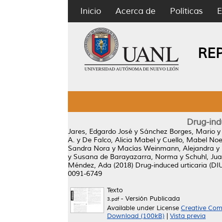
Inicio
Acerca de
Políticas
E
RE
Drug-ind
Jares, Edgardo José
y
Sánchez Borges, Mario
A.
y
De Falco, Alicia Mabel
y
Cuello, Mabel No
Sandra Nora
y
Macías Weinmann, Alejandra
y
y
Susana de Barayazarra, Norma
y
Schuhl, Jua
Méndez, Ada
(2018)
Drug-induced urticaria (D
0091-6749
Texto
- Versión Publicada
3.pdf
Available under License
Creative Com
Download (100kB)
|
Vista previa