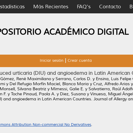
stadísticas
Más Recientes
FAQ's
Contacto
B
POSITORIO ACADÉMICO DIGITAL
Iniciar sesión
Crear cuenta
uced urticaria (DIU) and angioedema in Latin American 
y
Gómez, René Maximiliano
y
Serrano, Carlos D.
y
Ensina, Luis Felipe 
emi
y
Del Refugio Morfín Maciel, Blanca Maria
y
Cruz, Alfredo Arias
Monsell, Silvana Beatriz
y
Mimessi, Galie E.
y
Salvatierra, Raúl Adolf
n F.
y
Toche Pinaud, Paola A.
y
Diez, Susana
y
Vinuesa, Miguel Ánge
IU) and angioedema in Latin American Countries.
Journal of Allergy a
mons Attribution Non-commercial No Derivatives
.