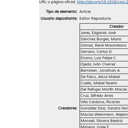
URL o página oficial:
http://doi.org/10.1016/j.jaci
Tipo de elemento:
Article
Usuario depositante:
Editor Repositorio
Creador
Jares, Edgardo José
Sánchez Borges, Mario
Gómez, René Maximiliano
Serrano, Carlos D.
Ensina, Luis Felipe C.
Ojeda, Iván Cherrez
Bernstein, Jonathan A.
De Falco, Alicia Mabel
Cuello, Mabel Noemi
Del Refugio Morfín Maciel
Cruz, Alfredo Arias
Villa Cardona, Ricardo
Creadores:
González Díaz, Sandra No
Macías Weinmann, Alejan
Monsell, Silvana Beatriz
Mimessi, Galie E.