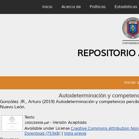
Inicio
Acerca de
Políticas
Estadísticas
REPOSITORIO
Iniciar 
Autodeterminación y competencia
González JR., Arturo
(2019)
Autodeterminación y competencia percibid
Nuevo León.
Texto
- Versión Aceptada
1080289306.pdf
Available under License
Creative Commons Attribution Non
Download (753kB)
|
Vista previa