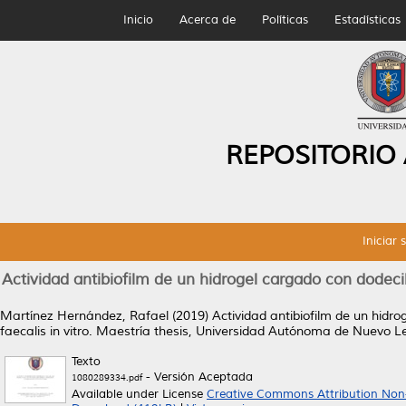
Inicio
Acerca de
Políticas
Estadísticas
REPOSITORIO
Iniciar 
Actividad antibiofilm de un hidrogel cargado con dodecil
Martínez Hernández, Rafael
(2019)
Actividad antibiofilm de un hidro
faecalis in vitro.
Maestría thesis, Universidad Autónoma de Nuevo L
Texto
- Versión Aceptada
1080289334.pdf
Available under License
Creative Commons Attribution Non