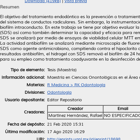
Download (419kB)
|
Vista previa
Resumen
El objetivo del tratamiento endodóntico es la prevención o tratamiento
del sistema de conductos radiculares. Sin embargo, la instrumentació
biofilm intraconducto. En este trabajo se tiene por objetivo evaluar l
(SDS) así como también determinar la capacidad y eficacia para remov
SDS se analizará por medio de ensayos de viabilidad celular MTT em
La actividad antibiofilm se analizará mediante microscopía de fluor
SDS como agente antimicrobiano, compitiendo contra el hipoclorito de
resultados antibiofilm, el hidrogel con SDS removió el biofilm de 24 
para su empleo como tratamiento coadyuvante en la desinfección de
Tipo de elemento:
Tesis (Maestría)
Información adicional:
Maestría en Ciencias Onontológicas en el Área
Materias:
R Medicina > RK Odontología
Divisiones:
Odontología
Usuario depositante:
Editor Repositorio
Creador
Email
Creadores:
Martínez Hernández, Rafael
NO ESPECIFICAD
Fecha del depósito:
21 Feb 2020 15:31
Última modificación:
17 Ago 2020 16:29
URI:
http://eprints.uanl.mx/id/eprint/18698