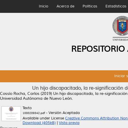
Inicio
Acerca de
Políticas
Estadísticas
REPOSITORIO
Iniciar 
Un hijo discapacitado, la re-significación d
Cossío Rocha, Carlos
(2019)
Un hijo discapacitado, la re-significación
Universidad Autónoma de Nuevo León.
Texto
- Versión Aceptada
1080289342.pdf
Available under License
Creative Commons Attribution Non
Download (405kB)
|
Vista previa