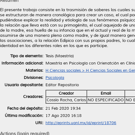
Resumen
El presente trabajo consiste en la trasmisión de saberes los cuales s
se estructuran de manera cronológica para crear un caso, el cual por
pudiéndose explicar la realidad y etiología de sus fenómenos psíquicos
la relación que lleva está con su primogénito, el cual aquejado de un
de la madre, esa huella de su infancia que en el actual y real de la m
asumirse de una manera plena como madre, y de igual manera gener
las asociaciones, a la relación Edípica con sus propios padres, lo cu
identidad en los diferentes roles en los que es participe.
Tipo de elemento:
Tesis (Maestría)
Información adicional:
Maestría en Psicología con Orienatción en Clíni
Materias:
H Ciencias sociales > H Ciencias Sociales en Ge
Divisiones:
Psicología
Usuario depositante:
Editor Repositorio
Creador
Email
Creadores:
Cossío Rocha, Carlos
NO ESPECIFICADO
NO 
Fecha del depósito:
21 Feb 2020 19:34
Última modificación:
17 Ago 2020 16:18
URI:
http://eprints.uanl.mx/id/eprint/18706
Actions (login required)