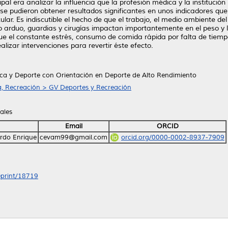
cipal era analizar la influencia que la profesión médica y la institució
n se pudieron obtener resultados significantes en unos indicadores 
ar. Es indiscutible el hecho de que el trabajo, el medio ambiente de
ajo arduo, guardias y cirugías impactan importantemente en el peso y 
ue el constante estrés, consumo de comida rápida por falta de tiemp
alizar intervenciones para revertir éste efecto.
sica y Deporte con Orientación en Deporte de Alto Rendimiento
a, Recreación > GV Deportes y Recreación
ales
Email
ORCID
rdo Enrique
cevam99@gmail.com
orcid.org/0000-0002-8937-7909
/eprint/18719