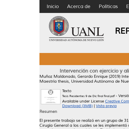
Inicio
Acerca de
Políticas
E
RE
Intervención con ejercicio y 
Muñoz Maldonado, Gerardo Enrique
(2019)
Int
Maestría thesis, Universidad Autónoma de Nue
Texto
- Versi
Tesis Residentes 9 de Dic final final.pdf
Available under License
Creative Com
Download (3MB)
|
Vista previa
Resumen
El presente trabajo se realizó en un grupo de 3
Cirugía General a los cuales se les implementó