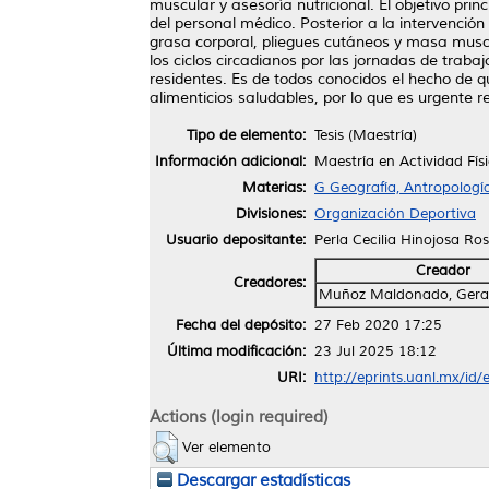
muscular y asesoría nutricional. El objetivo prin
del personal médico. Posterior a la intervenció
grasa corporal, pliegues cutáneos y masa muscul
los ciclos circadianos por las jornadas de trab
residentes. Es de todos conocidos el hecho de q
alimenticios saludables, por lo que es urgente re
Tipo de elemento:
Tesis (Maestría)
Información adicional:
Maestría en Actividad Fí
Materias:
G Geografía, Antropologí
Divisiones:
Organización Deportiva
Usuario depositante:
Perla Cecilia Hinojosa Ros
Creador
Creadores:
Muñoz Maldonado, Gera
Fecha del depósito:
27 Feb 2020 17:25
Última modificación:
23 Jul 2025 18:12
URI:
http://eprints.uanl.mx/id
Actions (login required)
Ver elemento
Descargar estadísticas