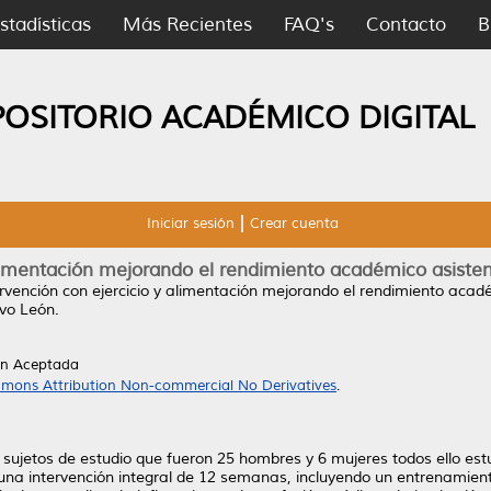
stadísticas
Más Recientes
FAQ's
Contacto
B
POSITORIO ACADÉMICO DIGITAL
Iniciar sesión
Crear cuenta
alimentación mejorando el rendimiento académico asisten
ervención con ejercicio y alimentación mejorando el rendimiento acadé
vo León.
ón Aceptada
mons Attribution Non-commercial No Derivatives
.
1 sujetos de estudio que fueron 25 hombres y 6 mujeres todos ello est
 una intervención integral de 12 semanas, incluyendo un entrenamient