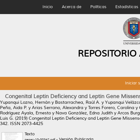
Inicio
Acerca de
Políticas
Estadísticas
REPOSITORIO
Iniciar 
Congenital Leptin Deficiency and Leptin Gene Missen
Yupanqui Lozno, Hernán
y
Bastarrachea, Raúl A.
y
Yupanqui Velázco
Peña, Aida P.
y
Arias Serrano, Alexandra
y
Torres Forero, Carolina
y
Rodríguez Ayala, Ernesto
y
Nava González, Edna Judith
y
Arcos Burg
Luis G.
(2019)
Congenital Leptin Deficiency and Leptin Gene Missens
342. ISSN 2073-4425
Texto
- Versión Publicada
genes-10-00342.pdf