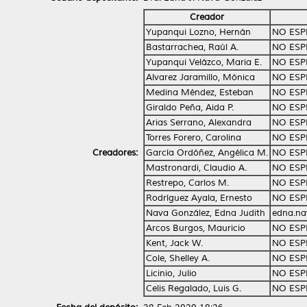
Creador
Yupanqui Lozno, Hernán
NO ESP
Bastarrachea, Raúl A.
NO ESP
Yupanqui Velázco, Maria E.
NO ESP
Alvarez Jaramillo, Mónica
NO ESP
Medina Méndez, Esteban
NO ESP
Giraldo Peña, Aida P.
NO ESP
Arias Serrano, Alexandra
NO ESP
Torres Forero, Carolina
NO ESP
Creadores:
García Ordóñez, Angélica M.
NO ESP
Mastronardi, Claudio A.
NO ESP
Restrepo, Carlos M.
NO ESP
Rodríguez Ayala, Ernesto
NO ESP
Nava González, Edna Judith
edna.n
Arcos Burgos, Mauricio
NO ESP
Kent, Jack W.
NO ESP
Cole, Shelley A.
NO ESP
Licinio, Julio
NO ESP
Celis Regalado, Luis G.
NO ESP