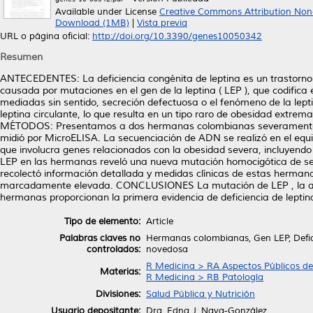
Available under License
Creative Commons Attribution Non
Download (1MB)
|
Vista previa
URL o página oficial:
http://doi.org/10.3390/genes10050342
Resumen
ANTECEDENTES: La deficiencia congénita de leptina es un trastorno 
causada por mutaciones en el gen de la leptina ( LEP ), que codific
mediadas sin sentido, secreción defectuosa o el fenómeno de la lep
leptina circulante, lo que resulta en un tipo raro de obesidad extr
MÉTODOS: Presentamos a dos hermanas colombianas severamente ob
midió por MicroELISA. La secuenciación de ADN se realizó en el equ
que involucra genes relacionados con la obesidad severa, incluyendo
LEP en las hermanas reveló una nueva mutación homocigótica de se
recolectó información detallada y medidas clínicas de estas hermana
marcadamente elevada. CONCLUSIONES La mutación de LEP , la ause
hermanas proporcionan la primera evidencia de deficiencia de leptin
Tipo de elemento:
Article
Palabras claves no
Hermanas colombianas, Gen LEP, Defic
controlados:
novedosa
R Medicina > RA Aspectos Públicos de
Materias:
R Medicina > RB Patología
Divisiones:
Salud Pública y Nutrición
Usuario depositante:
Dra. Edna J. Nava-González