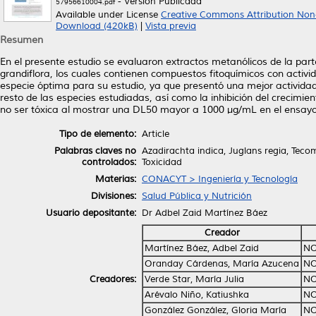
- Versión Publicada
57956610004.pdf
Available under License
Creative Commons Attribution Non
Download (420kB)
|
Vista previa
Resumen
En el presente estudio se evaluaron extractos metanólicos de la par
grandiflora, los cuales contienen compuestos fitoquímicos con activ
especie óptima para su estudio, ya que presentó una mejor activid
resto de las especies estudiadas, así como la inhibición del crecimien
no ser tóxica al mostrar una DL50 mayor a 1000 µg/mL en el ensayo
Tipo de elemento:
Article
Palabras claves no
Azadirachta indica, Juglans regia, Teco
controlados:
Toxicidad
Materias:
CONACYT > Ingeniería y Tecnología
Divisiones:
Salud Pública y Nutrición
Usuario depositante:
Dr Adbel Zaid Martínez Báez
Creador
Martínez Báez, Adbel Zaid
NO
Oranday Cárdenas, María Azucena
NO
Creadores:
Verde Star, María Julia
NO
Arévalo Niño, Katiushka
NO
González González, Gloria María
NO