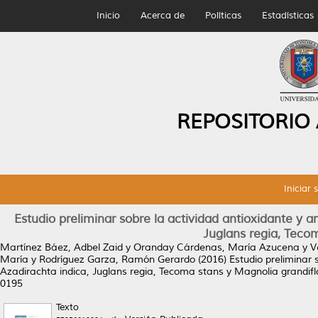
Inicio
Acerca de
Políticas
Estadísticas
REPOSITORIO
Iniciar 
Estudio preliminar sobre la actividad antioxidante y a
Juglans regia, Teco
Martínez Báez, Adbel Zaid
y
Oranday Cárdenas, María Azucena
y
V
María
y
Rodríguez Garza, Ramón Gerardo
(2016)
Estudio preliminar 
Azadirachta indica, Juglans regia, Tecoma stans y Magnolia grandifl
0195
Texto