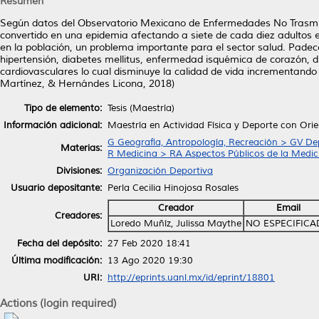
Resumen
Según datos del Observatorio Mexicano de Enfermedades No Trasmisi
convertido en una epidemia afectando a siete de cada diez adultos 
en la población, un problema importante para el sector salud. Pad
hipertensión, diabetes mellitus, enfermedad isquémica de corazón, 
cardiovasculares lo cual disminuye la calidad de vida incrementando
Martínez, & Hernándes Licona, 2018)
Tipo de elemento:
Tesis (Maestría)
Información adicional:
Maestría en Actividad Física y Deporte con Ori
G Geografía, Antropología, Recreación > GV De
Materias:
R Medicina > RA Aspectos Públicos de la Medic
Divisiones:
Organización Deportiva
Usuario depositante:
Perla Cecilia Hinojosa Rosales
Creador
Email
Creadores:
Loredo Muñíz, Julissa Maythe
NO ESPECIFIC
Fecha del depósito:
27 Feb 2020 18:41
Última modificación:
13 Ago 2020 19:30
URI:
http://eprints.uanl.mx/id/eprint/18801
Actions (login required)