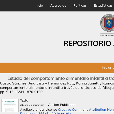
Inicio
Acerca de
Políticas
Estadísticas
REPOSITORIO
Iniciar 
Estudio del comportamiento alimentario infantil a tra
Castro Sánchez, Ana Elisa
y
Hernández Ruiz, Karina Janett
y
Ramos 
comportamiento alimentario infantil a través de la técnica de "dibuja
pp. 5-13. ISSN 1870-0160
Texto
- Versión Publicada
dibujar y escribir.pdf
Available under License
Creative Commons Attribution Non
Download (366kB)
|
Vista previa