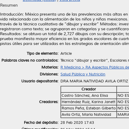
Resumen
Introducción: México presenta una de las prevalencias más altas en o
vida relacionado con la alimentación de los niños y niñas mexicanos
través de la técnica cualitativa de “dibujar y escribir” Métodos: inve
registraron como texto; se agruparon en categorías y se cuantificaro
Resultados: se obtuvo un total de 2,727 dibujos con su descripción; t
prueba manifiesta mayor eficiencia en los grados escolares de cuarto
pistas útiles para ser utilizadas en las estrategias de orientación al
Tipo de elemento:
Article
Palabras claves no controlados:
Técnica “dibujar y escribir”, Escolar
Materias:
R Medicina > RA Aspectos Públicos de
Divisiones:
Salud Pública y Nutrición
Usuario depositante:
DRA MARIA NATIVIDAD AVILA ORTIZ
Creador
Castro Sánchez, Ana Elisa
NO ES
Creadores:
Hernández Ruiz, Karina Janett
NO ES
Ramos Peña, Esteban Gilberto
NO ES
Avila Ortiz, María Natividad
MARIA
Fecha del depósito:
28 Feb 2020 17:43