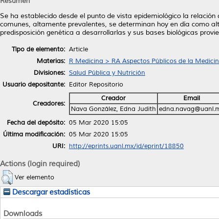
Resumen
Se ha establecido desde el punto de vista epidemiológico la relación 
comunes, altamente prevalentes, se determinan hoy en día como alte
predisposición genética a desarrollarlas y sus bases biológicas prov
Tipo de elemento:
Article
Materias:
R Medicina > RA Aspectos Públicos de la Medici
Divisiones:
Salud Pública y Nutrición
Usuario depositante:
Editor Repositorio
Creador
Email
Creadores:
Nava González, Edna Judith
edna.navag@uanl.
Fecha del depósito:
05 Mar 2020 15:05
Última modificación:
05 Mar 2020 15:05
URI:
http://eprints.uanl.mx/id/eprint/18850
Actions (login required)
Ver elemento
Descargar estadísticas
Downloads