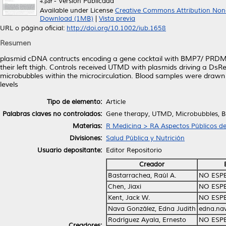
- Versión Publicada
4.pdf
Available under License
Creative Commons Attribution Non
Download (1MB)
|
Vista previa
URL o página oficial:
http://doi.org/10.1002/iub.1658
Resumen
plasmid cDNA contructs encoding a gene cocktail with BMP7/ PRDM1
their left thigh. Controls received UTMD with plasmids driving a DsRe
microbubbles within the microcirculation. Blood samples were drawn a
levels
Tipo de elemento:
Article
Palabras claves no controlados:
Gene therapy, UTMD, Microbubbles, B
Materias:
R Medicina > RA Aspectos Públicos de
Divisiones:
Salud Pública y Nutrición
Usuario depositante:
Editor Repositorio
Creador
Bastarrachea, Raúl A.
NO ESP
Chen, Jiaxi
NO ESP
Kent, Jack W.
NO ESP
Nava González, Edna Judith
edna.na
Rodríguez Ayala, Ernesto
NO ESP
Creadores: