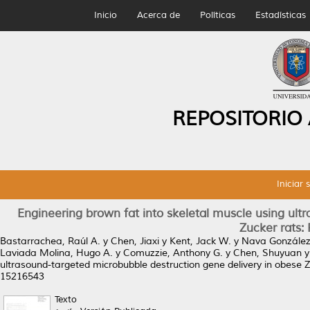
Inicio
Acerca de
Políticas
Estadísticas
REPOSITORIO
Iniciar 
Engineering brown fat into skeletal muscle using ult
Zucker rats:
Bastarrachea, Raúl A.
y
Chen, Jiaxi
y
Kent, Jack W.
y
Nava González,
Laviada Molina, Hugo A.
y
Comuzzie, Anthony G.
y
Chen, Shuyuan
ultrasound-targeted microbubble destruction gene delivery in obese Z
15216543
Texto