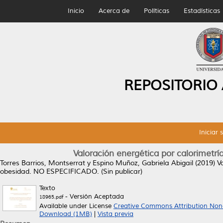
Inicio
Acerca de
Políticas
Estadísticas
REPOSITORIO
Iniciar 
Valoración energética por calorimetrí
Torres Barrios, Montserrat
y
Espino Muñoz, Gabriela Abigail
(2019)
V
obesidad.
NO ESPECIFICADO. (Sin publicar)
Texto
- Versión Aceptada
18965.pdf
Available under License
Creative Commons Attribution Non
Download (1MB)
|
Vista previa