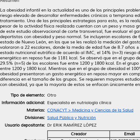
Resumen
La obesidad infantil en la actualidad es uno de los principales prob
riesgo elevado de desarrollar enfermedades crónicas a temprana ed
tratamiento. Una de las principales estrategias para esto, es la reali
pesar de la actividad física realizada cuentan con un peso y masa g
de este estudio observacional de corte transversal, fue evaluar el ga
deportistas con obesidad y peso normal. Se incluyeron escolares de 
estado de Nuevo León, en los que se les realizó la medición del gas
valoraron a 22 escolares, donde la media de edad fue de 8.7 años ±
estado nutricional eutrófico de acuerdo al IMC, el 14% (n=3) riesgo
energético en reposo fue de 1181 kcal. Se observó que en el grupo d
29.5% (n=5) de los escolares fue entre 1200 y 1800 kcal. En el grup
entre 1200 y 1800 kcal. Mientras que en el grupo de obesidad el 10
obesidad presentaron un gasto energético en reposo mayor en comparac
diferencia en el tamaño de los grupos. Se requieren mayores estudios
con obesidad, ya que la mayoría de estos se enfocan únicamente en 
Tipo de elemento:
Otro
Información adicional:
Especialista en nutriología clínica
Materias:
CONACYT > Medicina y Ciencias de la Salud
Divisiones:
Salud Pública y Nutrición
Usuario depositante:
Dr ERIK RAMÍREZ LÓPEZ
Creador
Email