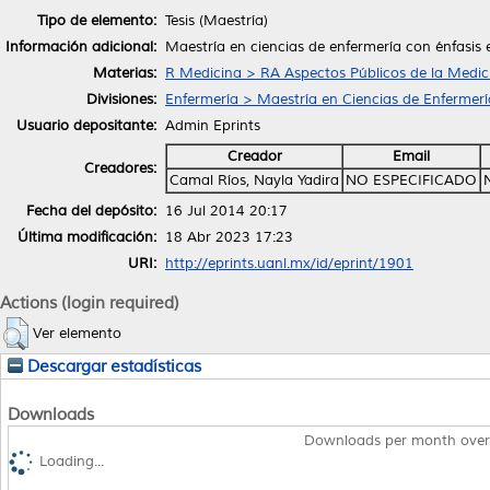
Tipo de elemento:
Tesis (Maestría)
Información adicional:
Maestría en ciencias de enfermería con énfasis
Materias:
R Medicina > RA Aspectos Públicos de la Medic
Divisiones:
Enfermería > Maestría en Ciencias de Enfermerí
Usuario depositante:
Admin Eprints
Creador
Email
Creadores:
Camal Ríos, Nayla Yadira
NO ESPECIFICADO
Fecha del depósito:
16 Jul 2014 20:17
Última modificación:
18 Abr 2023 17:23
URI:
http://eprints.uanl.mx/id/eprint/1901
Actions (login required)
Ver elemento
Descargar estadísticas
Downloads
Downloads per month over
Loading...