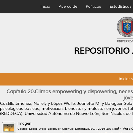
Inicio
Acerca de
Políticas
Estadísticas
REPOSITORIO
Iniciar 
Capítulo 20.Climas empowering y dispowering, necesi
jóve
Castillo Jiménez, Nallely
y
López Walle, Jeanette M.
y
Balaguer Solá,
psicológicas básicas, motivación, bienestar y malestar en jóvenes fut
(REDDECA). Universidad Autónoma de Nuevo León, San Nicolás de 
Imagen
- Versi
Castillo_Lopez-Walle_Balaguer_Capitulo_LibroREDDECA_2016-2017.pdf