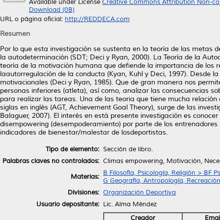
Available under License
Creative Commons Attribution Non-co
Download (0B)
URL o página oficial:
http://REDDECA.com
Resumen
Por lo que esta investigación se sustenta en la teoría de las metas d
la autodeterminación (SDT; Deci y Ryan, 2000). La Teoría de la Aut
teoría de la motivación humana que defiende la importancia de los rec
laautorregulación de la conducta (Kyan, Kuhl y Deci, 1997). Desde la
motivacionales (Deci y Ryan, 1985). Que de gran manera nos permite e
personas inferiores (atleta), así como, analizar las consecuencias sob
para realizar las tareas. Una de las teoria que tiene mucha relación 
siglas en inglés (AGT, Achievement Goal Theory), surge de las inves
Balaguer, 2007). El interés en está presente investigación es cono
disempowering (desempoderamiento) por parte de los entrenadores se
indicadores de bienestar/malestar de losdeportistas.
Tipo de elemento:
Sección de libro.
Palabras claves no controlados:
Climas empowering, Motivación, Neces
B Filosofía, Psicología, Religión > BF P
Materias:
G Geografía, Antropología, Recreació
Divisiones:
Organización Deportiva
Usuario depositante:
Lic. Alma Méndez
Creador
Emai