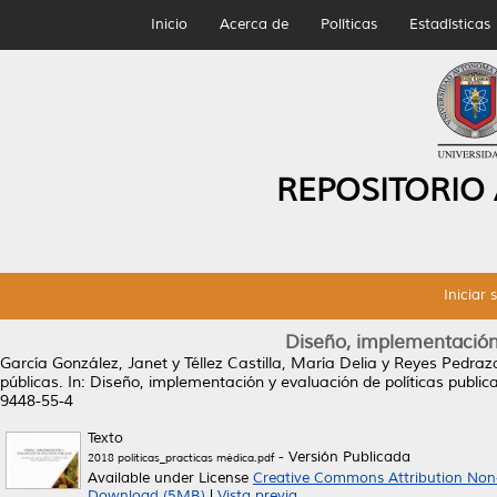
Inicio
Acerca de
Políticas
Estadísticas
REPOSITORIO
Iniciar 
Diseño, implementación 
García González, Janet
y
Téllez Castilla, María Delia
y
Reyes Pedraz
públicas.
In: Diseño, implementación y evaluación de políticas publi
9448-55-4
Texto
- Versión Publicada
2018 politicas_practicas médica.pdf
Available under License
Creative Commons Attribution Non
Download (5MB)
|
Vista previa