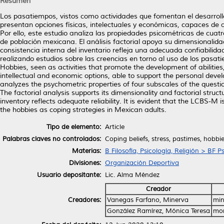
Resumen
Los pasatiempos, vistos como actividades que fomentan el desarrollo 
presentan opciones físicas, intelectuales y económicas, capaces de a
Por ello, este estudio analiza las propiedades psicométricas de cuat
de población mexicana. El análisis factorial apoya su dimensionalidad
consistencia interna del inventario refleja una adecuada confiabilid
realizando estudios sobre las creencias en torno al uso de los pas
Hobbies, seen as activities that promote the development of abilities,
intellectual and economic options, able to support the personal deve
analyzes the psychometric properties of four subscales of the questi
The factorial analysis supports its dimensionality and factorial structu
inventory reflects adequate reliability. It is evident that the LCBS-M 
the hobbies as coping strategies in Mexican adults.
Tipo de elemento:
Article
Palabras claves no controlados:
Coping beliefs, stress, pastimes, hobbi
Materias:
B Filosofía, Psicología, Religión > BF P
Divisiones:
Organización Deportiva
Usuario depositante:
Lic. Alma Méndez
Creador
Creadores:
Vanegas Farfano, Minerva
min
González Ramírez, Mónica Teresa
mon