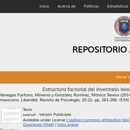
Inicio
Acerca de
Políticas
Estadísticas
REPOSITORIO
Iniciar 
Estructura factorial del inventario le
Vanegas Farfano, Minerva
y
González Ramírez, Mónica Teresa
(201
mexicana.
Liberabit. Revista de Psicología, 20 (2). pp. 261-266. ISS
Texto
- Versión Publicada
belief.pdf
Available under License
Creative Commons Attribution Non
Download (35kB)
|
Vista previa