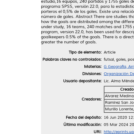
estudio,16 equipos, 240 partidos y 1755 goles d
programa SPSS, versión 22.0, para la estadística
porteros el 0,5% de los goles. Existe una relaci
número de goles. Abstract There are studies th
how the goals are distributed among the differe
under study, 16 teams, 240 matches and 1755 g
program, version 22.0, has been used for descri
goalkeepers 0.5% of the goals. There is a direct 
greater the number of goals.
Tipo de elemento:
Article
Palabras claves no controlados:
futsal, goles, pos
Materias:
G Geografía, An
Divisiones:
Organización De
Usuario depositante:
Lic. Alma Ménd
Creado
Alvarez Medina,
Creadores:
Ramírez San Jos
Murillo Lorente,
Fecha del depósito:
16 Jun 2020 12
Última modificación:
05 Mar 2024 20
URI:
http://eprints.u