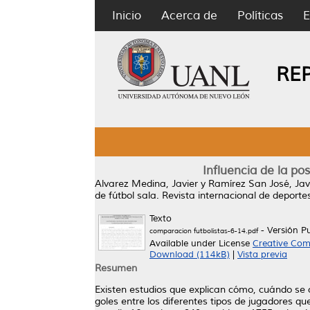
Inicio
Acerca de
Políticas
E
RE
Influencia de la pos
Alvarez Medina, Javier
y
Ramírez San José, Jav
de fútbol sala.
Revista internacional de deportes
Texto
- Versión P
comparacion futbolistas-6-14.pdf
Available under License
Creative Com
Download (114kB)
|
Vista previa
Resumen
Existen estudios que explican cómo, cuándo se co
goles entre los diferentes tipos de jugadores qu