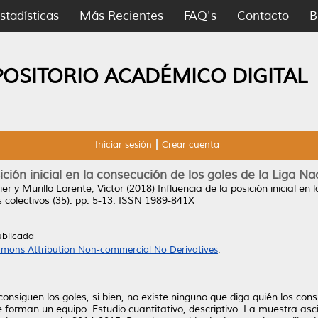
stadísticas
Más Recientes
FAQ's
Contacto
B
POSITORIO ACADÉMICO DIGITAL
Iniciar sesión
Crear cuenta
ición inicial en la consecución de los goles de la Liga Na
ier
y
Murillo Lorente, Víctor
(2018)
Influencia de la posición inicial en
 colectivos (35). pp. 5-13. ISSN 1989-841X
ublicada
mons Attribution Non-commercial No Derivatives
.
nsiguen los goles, si bien, no existe ninguno que diga quién los cons
e forman un equipo. Estudio cuantitativo, descriptivo. La muestra asc