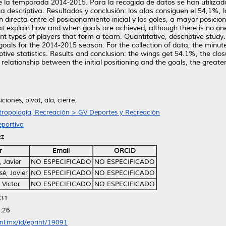
e la temporada 2014-2015. Para la recogida de datos se han utilizado 
 descriptiva. Resultados y conclusión: los alas consiguen el 54,1%, lo
ón directa entre el posicionamiento inicial y los goles, a mayor posic
at explain how and when goals are achieved, although there is no on
nt types of players that form a team. Quantitative, descriptive stud
oals for the 2014-2015 season. For the collection of data, the min
ptive statistics. Results and conclusion: the wings get 54.1%, the cl
relationship between the initial positioning and the goals, the greater
iciones, pívot, ala, cierre.
tropología, Recreación > GV Deportes y Recreación
portiva
ez
r
Email
ORCID
 Javier
NO ESPECIFICADO
NO ESPECIFICADO
é, Javier
NO ESPECIFICADO
NO ESPECIFICADO
 Víctor
NO ESPECIFICADO
NO ESPECIFICADO
:31
:26
anl.mx/id/eprint/19091