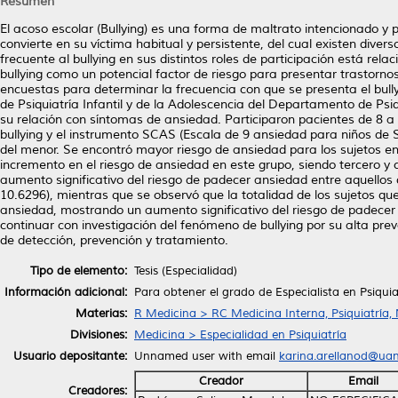
Resumen
El acoso escolar (Bullying) es una forma de maltrato intencionado y
convierte en su víctima habitual y persistente, del cual existen dive
frecuente al bullying en sus distintos roles de participación está re
bullying como un potencial factor de riesgo para presentar trastornos
encuestas para determinar la frecuencia con que se presenta el bull
de Psiquiatría Infantil y de la Adolescencia del Departamento de Psiq
su relación con síntomas de ansiedad. Participaron pacientes de 8 
bullying y el instrumento SCAS (Escala de 9 ansiedad para niños de 
del menor. Se encontró mayor riesgo de ansiedad para los sujetos en
incremento en el riesgo de ansiedad en este grupo, siendo tercero y
aumento significativo del riesgo de padecer ansiedad entre aquello
10.6296), mientras que se observó que la totalidad de los sujetos qu
ansiedad, mostrando un aumento significativo del riesgo de padecer
continuar con investigación del fenómeno de bullying por su alta pre
de detección, prevención y tratamiento.
Tipo de elemento:
Tesis (Especialidad)
Información adicional:
Para obtener el grado de Especialista en Psiquiat
Materias:
R Medicina > RC Medicina Interna, Psiquiatría,
Divisiones:
Medicina > Especialidad en Psiquiatría
Usuario depositante:
Unnamed user with email
karina.arellanod@ua
Creador
Email
Creadores: