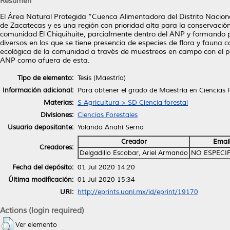
Resumen
El Área Natural Protegida “Cuenca Alimentadora del Distrito Naciona
de Zacatecas y es una región con prioridad alta para la conservación
comunidad El Chiquihuite, parcialmente dentro del ANP y formando p
diversos en los que se tiene presencia de especies de flora y fauna c
ecológica de la comunidad a través de muestreos en campo con el pr
ANP como afuera de esta.
Tipo de elemento:
Tesis (Maestría)
Información adicional:
Para obtener el grado de Maestría en Ciencias 
Materias:
S Agricultura > SD Ciencia forestal
Divisiones:
Ciencias Forestales
Usuario depositante:
Yolanda Anahí Serna
Creador
Emai
Creadores:
Delgadillo Escobar, Ariel Armando
NO ESPECI
Fecha del depósito:
01 Jul 2020 14:20
Última modificación:
01 Jul 2020 15:34
URI:
http://eprints.uanl.mx/id/eprint/19170
Actions (login required)
Ver elemento