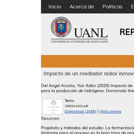
Inicio
Acerca de
Políticas
E
RE
Impacto de un mediador redox inmovil
Del Angel Acosta, Yair Adán
(2020)
Impacto de 
para la producción de hidrógeno.
Doctorado the
Texto
1080314423.pdf
Download (2MB)
|
Vista previa
Resumen
Propósito y métodos del estudio: La fermentaci
limitante para el proceso es la baja tasa de p