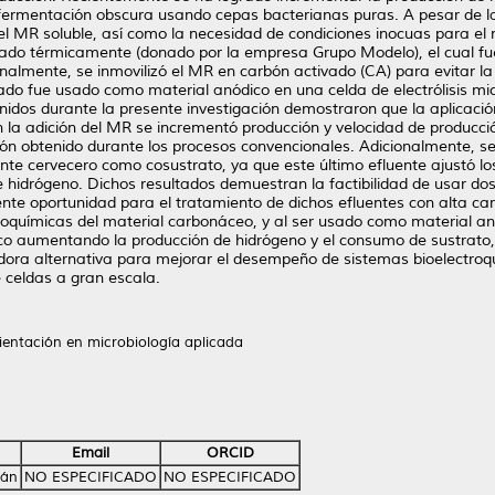
fermentación obscura usando cepas bacterianas puras. A pesar de la 
l MR soluble, así como la necesidad de condiciones inocuas para el m
atado térmicamente (donado por la empresa Grupo Modelo), el cual f
nalmente, se inmovilizó el MR en carbón activado (CA) para evitar la
ado fue usado como material anódico en una celda de electrólisis mic
enidos durante la presente investigación demostraron que la aplicac
 la adición del MR se incrementó producción y velocidad de producci
ón obtenido durante los procesos convencionales. Adicionalmente, se 
e cervecero como cosustrato, ya que este último efluente ajustó los
hidrógeno. Dichos resultados demuestran la factibilidad de usar dos 
te oportunidad para el tratamiento de dichos efluentes con alta ca
roquímicas del material carbonáceo, y al ser usado como material anó
mico aumentando la producción de hidrógeno y el consumo de sustrato,
ra alternativa para mejorar el desempeño de sistemas bioelectroquí
e celdas a gran escala.
ientación en microbiología aplicada
Email
ORCID
dán
NO ESPECIFICADO
NO ESPECIFICADO