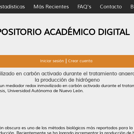
stadísticas
Más Recientes
FAQ's
Contacto
B
POSITORIO ACADÉMICO DIGITAL
Iniciar sesión
Crear cuenta
izado en carbón activado durante el tratamiento anaerob
la producción de hidrógeno
un mediador redox inmovilizado en carbón activado durante el tratam
sis, Universidad Autónoma de Nuevo León.
ón obscura es uno de los métodos biológicos más reportados para la
roducción. Recientemente se ha logrado incrementar la producción de 