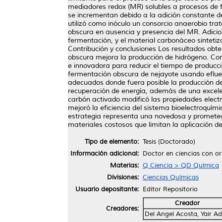
mediadores redox (MR) solubles a procesos de 
se incrementan debido a la adición constante de
utilizó como inóculo un consorcio anaerobio tr
obscura en ausencia y presencia del MR. Adicio
fermentación, y el material carbonáceo sintetiz
Contribución y conclusiones Los resultados obt
obscura mejora la producción de hidrógeno. Con
e innovadora para reducir el tiempo de producci
fermentación obscura de nejayote usando efluent
adecuados donde fuera posible la producción de 
recuperación de energía, además de una excelen
carbón activado modificó las propiedades elect
mejoró la eficiencia del sistema bioelectroquí
estrategia representa una novedosa y prometedo
materiales costosos que limitan la aplicación d
Tipo de elemento:
Tesis (Doctorado)
Información adicional:
Doctor en ciencias con or
Materias:
Q Ciencia > QD Química
Divisiones:
Ciencias Químicas
Usuario depositante:
Editor Repositorio
Creador
Creadores:
Del Angel Acosta, Yair A