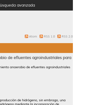
úsqueda avanzada
Atom
RSS 1.0
RSS 2.0
io de efluentes agroindustriales para
iento anaerobio de efluentes agroindustriales
 producción de hidrógeno, sin embrago, una
hidrógeno mediante la incorporación de