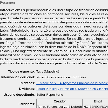
Resumen
Introducción: La perimenopausia es una etapa de transición ocurrida 
etapa existen alteraciones en hormonas sexuales, las cuales se rela
que durante la perimenopausia incrementan los riesgos de pérdida d
prevalencia de enfermedades como osteoporosis y síndrome metabóli
asociación de los patrones dietéticos con densidad mineral ósea y 
León. Metodología: Se analizó una base de datos realizada en el a
León, de las cuales se obtuvieron datos antropométricos, bioquímicos
frecuencia semicuantitativa de alimentos. Se clasificaron las inges
en: “baja”, “recomendada”, “máximo tolerable” y “alto”. Resultados:
ingesta baja de niacina, con la disminución de la DMO. Respecto a
lípidos y una ingesta deficiente de vitamina D. Conclusión: Al anali
mineral ósea disminuida y el síndrome metabólico en esta etapa de 
la dieta mediterránea con beneficios en la disminución de la presen
patrones dietéticos actuales de mujeres adultas del estado de Nuev
Tipo de elemento:
Tesis (Maestría)
Información adicional:
Maestría en ciencias en nutrición
Materias:
R Medicina > RA Aspectos Públicos de la Medic
Divisiones:
Salud Pública y Nutrición > Maestría en Ciencia
Usuario depositante:
Editor Repositorio
Creador
Email
Creadores:
Torres Falcón, Lariza Elizabeth
NO ESPECIFIC