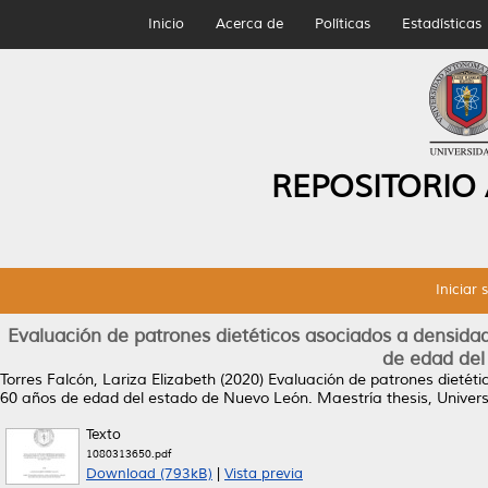
Inicio
Acerca de
Políticas
Estadísticas
REPOSITORIO
Iniciar 
Evaluación de patrones dietéticos asociados a densid
de edad del
Torres Falcón, Lariza Elizabeth
(2020)
Evaluación de patrones dietét
60 años de edad del estado de Nuevo León.
Maestría thesis, Unive
Texto
1080313650.pdf
Download (793kB)
|
Vista previa