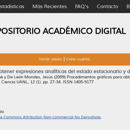
stadísticas
Más Recientes
FAQ's
Contacto
B
POSITORIO ACADÉMICO DIGITAL
Iniciar sesión
Crear cuenta
tener expresiones analíticas del estado estacionario y d
né
y
De León Morales, Jesús
(2009)
Procedimientos gráficos para obt
.
Ciencia UANL, 12 (1). pp. 27-34. ISSN 1405-9177
da
ve Commons Attribution Non-commercial No Derivatives
.