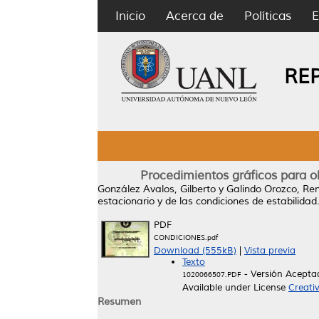
Inicio
Acerca de
Políticas
E
RE
Procedimientos gráficos para ob
González Avalos, Gilberto
y
Galindo Orozco, Re
estacionario y de las condiciones de estabilidad
PDF
CONDICIONES.pdf
Download (555kB)
|
Vista previa
Texto
- Versión Acepta
1020066507.PDF
Available under License
Creati
Resumen