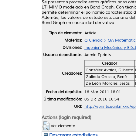
Se presentan procedimientos gráficos para obten
LTI MIMO modelado en Bond Graph. Con técnicas
permite determinar el polinomio característico 
Además, los valores de estado estacionario del
Bond Graph en causalidad derivativa.
Tipo de elemento:
Article
Materias:
Q Ciencia > QA Matemática
Divisiones:
Ingeniería Mecánica y Eléct
Usuario depositante:
Admin Eprints
Creador
González Avalos, Gilberto
Creadores:
Galindo Orozco, René
De León Morales, Jesús
Fecha del depósito:
16 Mar 2011 18:01
Última modificación:
05 Dic 2016 16:54
URI:
http://eprints.uanl.mx/id/e
Actions (login required)
Ver elemento
Descargar estadísticas