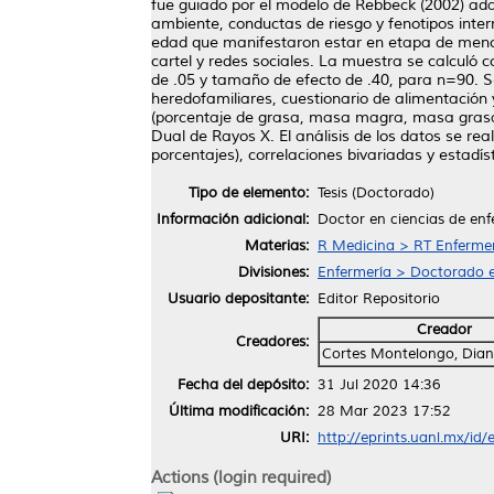
fue guiado por el modelo de Rebbeck (2002) ada
ambiente, conductas de riesgo y fenotipos inter
edad que manifestaron estar en etapa de menopa
cartel y redes sociales. La muestra se calculó 
de .05 y tamaño de efecto de .40, para n=90. Se
heredofamiliares, cuestionario de alimentación y
(porcentaje de grasa, masa magra, masa grasa) 
Dual de Rayos X. El análisis de los datos se rea
porcentajes), correlaciones bivariadas y estadíst
Tipo de elemento:
Tesis (Doctorado)
Información adicional:
Doctor en ciencias de enf
Materias:
R Medicina > RT Enferme
Divisiones:
Enfermería > Doctorado e
Usuario depositante:
Editor Repositorio
Creador
Creadores:
Cortes Montelongo, Dian
Fecha del depósito:
31 Jul 2020 14:36
Última modificación:
28 Mar 2023 17:52
URI:
http://eprints.uanl.mx/id
Actions (login required)