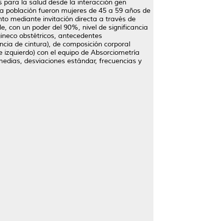
 para la salud desde la interacción gen
; la población fueron mujeres de 45 a 59 años de
o mediante invitación directa a través de
, con un poder del 90%, nivel de significancia
gineco obstétricos, antecedentes
encia de cintura), de composición corporal
 izquierdo) con el equipo de Absorciometría
(medias, desviaciones estándar, frecuencias y