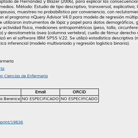
ptado de Hernández y Blazer (2006), para explicar las consecuencias
medios. Método: Estudio de tipo descriptivo, transversal, explicativo
usia, muestreo no probabilístico por conveniencia, con reclutamient
con el programa nQuery Advisor V4.0 para modelo de regresión múltiple
 utilizaron instrumentos de lápiz y papel para datos demográficos, 
 actividad física, mediciones antropométricas (peso, talla, circunfer
y densitometría ósea (columna vertebral, cuello de fémur derecho e
lizó en el software IBM SPSS V.22. Se utilizó estadística descriptiva 
ica inferencial (modelo multivariado y regresión logística binaria).
ermería
ría
n Ciencias de Enfermería
Email
ORCID
a Berenice
NO ESPECIFICADO
NO ESPECIFICADO
/eprint/19636