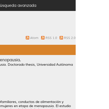
úsqueda avanzada
Atom
RSS 1.0
RSS 2.0
enopausia.
sia.
Doctorado thesis, Universidad Autónoma
ofamiliares, conductas de alimentación y
n mujeres en etapa de menopausia. El estudio