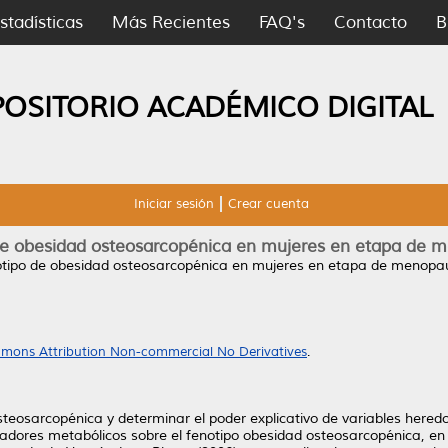
stadísticas
Más Recientes
FAQ's
Contacto
B
POSITORIO ACADÉMICO DIGITAL
Iniciar sesión
Crear cuenta
de obesidad osteosarcopénica en mujeres en etapa de m
tipo de obesidad osteosarcopénica en mujeres en etapa de menopau
mons Attribution Non-commercial No Derivatives
.
osteosarcopénica y determinar el poder explicativo de variables hered
rcadores metabólicos sobre el fenotipo obesidad osteosarcopénica, e