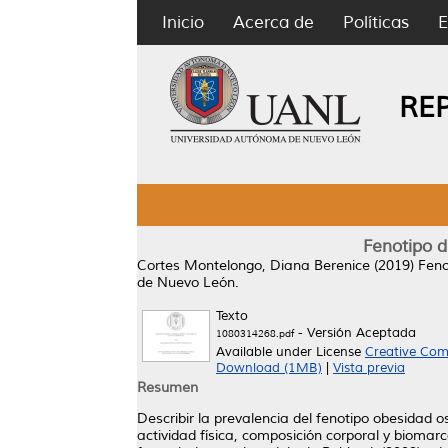
Inicio
Acerca de
Políticas
E
RE
Fenotipo 
Cortes Montelongo, Diana Berenice
(2019)
Feno
de Nuevo León.
Texto
- Versión Aceptada
1080314268.pdf
Available under License
Creative Com
Download (1MB)
|
Vista previa
Resumen
Describir la prevalencia del fenotipo obesidad 
actividad física, composición corporal y bioma