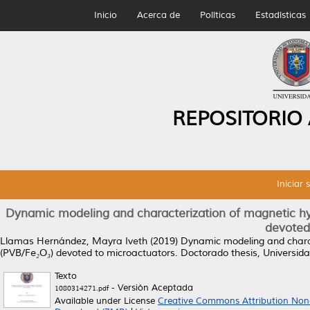
Inicio
Acerca de
Políticas
Estadísticas
REPOSITORIO
Iniciar 
Dynamic modeling and characterization of magnetic hybr
devoted
Llamas Hernández, Mayra Iveth
(2019)
Dynamic modeling and charact
(PVB/Fe₂O₃) devoted to microactuators.
Doctorado thesis, Universi
Texto
- Versión Aceptada
1080314271.pdf
Available under License
Creative Commons Attribution Non