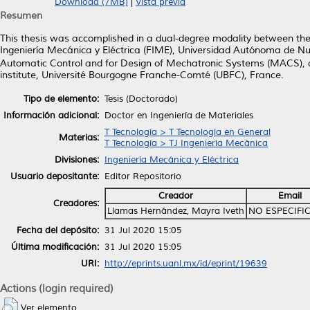
Download (7MB)
|
Vista previa
Resumen
This thesis was accomplished in a dual-degree modality between the
Ingeniería Mecánica y Eléctrica (FIME), Universidad Autónoma de N
Automatic Control and for Design of Mechatronic Systems (MACS)
institute, Université Bourgogne Franche-Comté (UBFC), France.
Tipo de elemento:
Tesis (Doctorado)
Información adicional:
Doctor en Ingeniería de Materiales
T Tecnología > T Tecnología en General
Materias:
T Tecnología > TJ Ingeniería Mecánica
Divisiones:
Ingeniería Mecánica y Eléctrica
Usuario depositante:
Editor Repositorio
Creador
Email
Creadores:
Llamas Hernández, Mayra Iveth
NO ESPECIFI
Fecha del depósito:
31 Jul 2020 15:05
Última modificación:
31 Jul 2020 15:05
URI:
http://eprints.uanl.mx/id/eprint/19639
Actions (login required)
Ver elemento