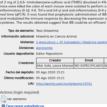
of 2 mg of 2,4,6- trinitrobenzene-sulfonic acid (TNBS) dissolved in 4
mice were killed the colon of each mouse were isolated to perform a 
inflammatory (Il-1β, Il-6, Tnf-α and Inf-γ) and anti-inflammatory (Il-4 
real time (qPCR). It was found that prophylactic administration of
and modulated the immune response by decreasing the expression of
cytokines. The results obtained suggest that BB could be an efficient
Tipo de elemento:
Tesis (Maestría)
Información adicional:
Maestría en Ciencia Animal
Materias:
S Agricultura > SF Ganadería / Medicina veretri
Divisiones:
Agronomía
Usuario depositante:
Editor Repositorio
Creador
Email
Creadores:
Mar Solís, Laura Marisol
NO ESPECIFICADO
N
Fecha del depósito:
05 Ago 2020 15:21
Última modificación:
05 Ago 2020 15:21
URI:
http://eprints.uanl.mx/id/eprint/19701
Actions (login required)
Ver elemento
Descargar estadísticas