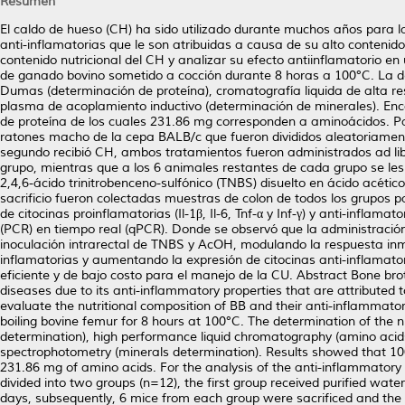
Resumen
El caldo de hueso (CH) ha sido utilizado durante muchos años para 
anti-inflamatorias que le son atribuidas a causa de su alto contenido
contenido nutricional del CH y analizar su efecto antiinflamatorio en
de ganado bovino sometido a cocción durante 8 horas a 100°C. La d
Dumas (determinación de proteína), cromatografía liquida de alta re
plasma de acoplamiento inductivo (determinación de minerales). E
de proteína de los cuales 231.86 mg corresponden a aminoácidos. Pa
ratones macho de la cepa BALB/c que fueron divididos aleatoriamente
segundo recibió CH, ambos tratamientos fueron administrados ad li
grupo, mientras que a los 6 animales restantes de cada grupo se les 
2,4,6-ácido trinitrobenceno-sulfónico (TNBS) disuelto en ácido acéti
sacrificio fueron colectadas muestras de colon de todos los grupos pa
de citocinas proinflamatorias (Il-1β, Il-6, Tnf-α y Inf-γ) y anti-inflam
(PCR) en tiempo real (qPCR). Donde se observó que la administració
inoculación intrarectal de TNBS y AcOH, modulando la respuesta inmun
inflamatorias y aumentando la expresión de citocinas anti-inflamator
eficiente y de bajo costo para el manejo de la CU. Abstract Bone br
diseases due to its anti-inflammatory properties that are attributed t
evaluate the nutritional composition of BB and their anti-inflammato
boiling bovine femur for 8 hours at 100°C. The determination of the 
determination), high performance liquid chromatography (amino acids
spectrophotometry (minerals determination). Results showed that 10
231.86 mg of amino acids. For the analysis of the anti-inflammatory
divided into two groups (n=12), the first group received purified wa
days, subsequently, 6 mice from each group were sacrificed and the 