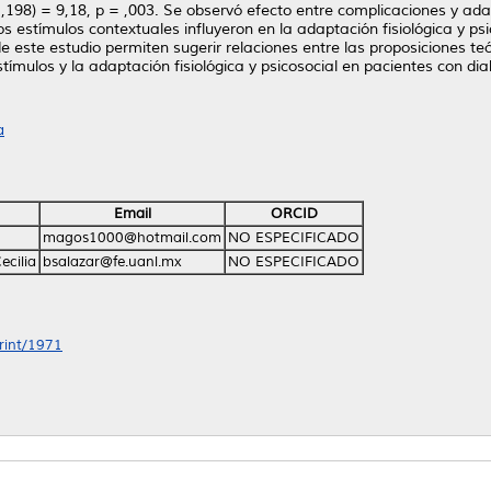
(1,198) = 9,18, p = ,003. Se observó efecto entre complicaciones y ada
 estímulos contextuales influyeron en la adaptación fisiológica y psico
de este estudio permiten sugerir relaciones entre las proposiciones t
ímulos y la adaptación fisiológica y psicosocial en pacientes con dia
a
Email
ORCID
magos1000@hotmail.com
NO ESPECIFICADO
ecilia
bsalazar@fe.uanl.mx
NO ESPECIFICADO
print/1971