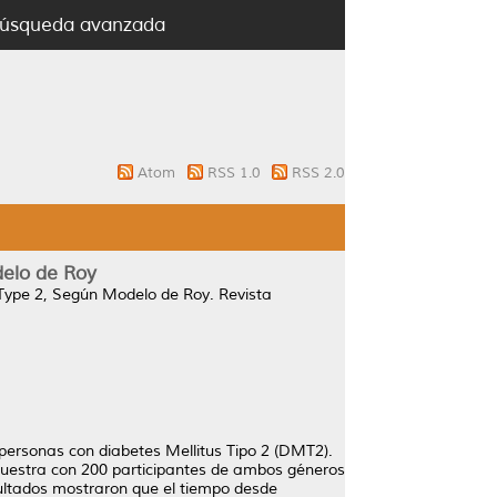
úsqueda avanzada
Atom
RSS 1.0
RSS 2.0
delo de Roy
 Type 2, Según Modelo de Roy.
Revista
n personas con diabetes Mellitus Tipo 2 (DMT2).
a muestra con 200 participantes de ambos géneros
ultados mostraron que el tiempo desde