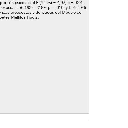
ptación psicosocial F (4,195) = 4,97, p = ,001,
social, F (6,193) = 2,89, p = ,010, y F (6, 193)
eóricas propuestas y derivadas del Modelo de
betes Mellitus Tipo 2.