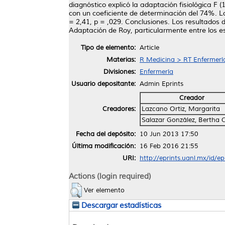
diagnóstico explicó la adaptación fisiológica F 
con un coeficiente de determinación del 74%. Los
= 2,41, p = ,029. Conclusiones. Los resultados 
Adaptación de Roy, particularmente entre los est
Tipo de elemento:
Article
Materias:
R Medicina > RT Enfermerí
Divisiones:
Enfermería
Usuario depositante:
Admin Eprints
Creador
Creadores:
Lazcano Ortiz, Margarita
Salazar González, Bertha C
Fecha del depósito:
10 Jun 2013 17:50
Última modificación:
16 Feb 2016 21:55
URI:
http://eprints.uanl.mx/id/e
Actions (login required)
Ver elemento
Descargar estadísticas