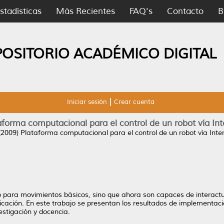
stadísticas
Más Recientes
FAQ's
Contacto
B
POSITORIO ACADÉMICO DIGITAL
Iniciar sesión
Crear cuenta
aforma computacional para el control de un robot vía Int
(2009)
Plataforma computacional para el control de un robot vía Inter
lo para movimientos básicos, sino que ahora son capaces de interactu
icación. En este trabajo se presentan los resultados de implementa
vestigación y docencia.