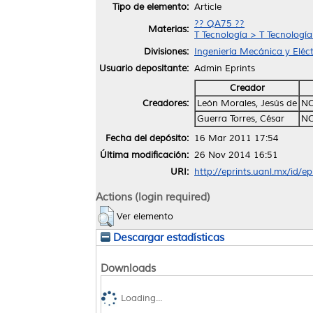
Tipo de elemento:
Article
?? QA75 ??
Materias:
T Tecnología > T Tecnologí
Divisiones:
Ingeniería Mecánica y Eléct
Usuario depositante:
Admin Eprints
Creador
Creadores:
León Morales, Jesús de
NO
Guerra Torres, César
NO
Fecha del depósito:
16 Mar 2011 17:54
Última modificación:
26 Nov 2014 16:51
URI:
http://eprints.uanl.mx/id/e
Actions (login required)
Ver elemento
Descargar estadísticas
Downloads
Loading...