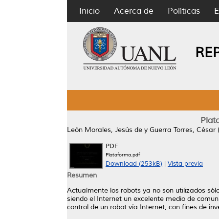
Inicio
Acerca de
Políticas
E
RE
Plat
León Morales, Jesús de
y
Guerra Torres, César
PDF
Plataforma.pdf
Download (253kB)
|
Vista previa
Resumen
Actualmente los robots ya no son utilizados só
siendo el Internet un excelente medio de comun
control de un robot vía Internet, con fines de in