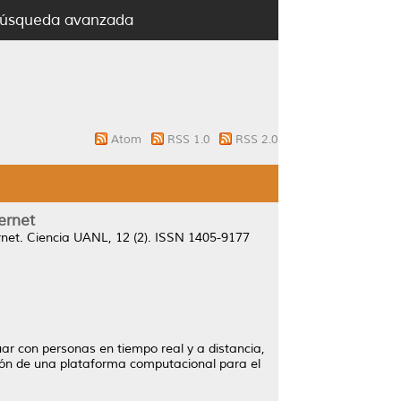
úsqueda avanzada
Atom
RSS 1.0
RSS 2.0
ernet
net.
Ciencia UANL, 12 (2). ISSN 1405-9177
ar con personas en tiempo real y a distancia,
ción de una plataforma computacional para el