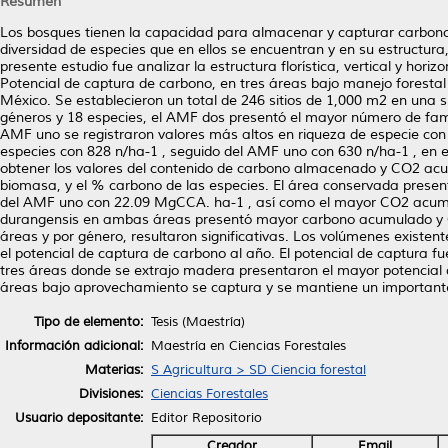
Resumen
Los bosques tienen la capacidad para almacenar y capturar carbono
diversidad de especies que en ellos se encuentran y en su estructura, 
presente estudio fue analizar la estructura florística, vertical y ho
Potencial de captura de carbono, en tres áreas bajo manejo forestal
México. Se establecieron un total de 246 sitios de 1,000 m2 en una su
géneros y 18 especies, el AMF dos presentó el mayor número de famil
AMF uno se registraron valores más altos en riqueza de especie con
especies con 828 n/ha-1 , seguido del AMF uno con 630 n/ha-1 , en 
obtener los valores del contenido de carbono almacenado y CO2 acum
biomasa, y el % carbono de las especies. El área conservada pres
del AMF uno con 22.09 MgCCA. ha-1 , así como el mayor CO2 acum
durangensis en ambas áreas presentó mayor carbono acumulado y 
áreas y por género, resultaron significativas. Los volúmenes existent
el potencial de captura de carbono al año. El potencial de captura 
tres áreas donde se extrajo madera presentaron el mayor potencial 
áreas bajo aprovechamiento se captura y se mantiene un importan
Tipo de elemento:
Tesis (Maestría)
Información adicional:
Maestría en Ciencias Forestales
Materias:
S Agricultura > SD Ciencia forestal
Divisiones:
Ciencias Forestales
Usuario depositante:
Editor Repositorio
Creador
Email