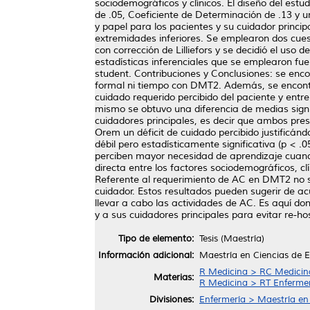
sociodemográficos y clínicos. El diseño del estu
de .05, Coeficiente de Determinación de .13 y u
y papel para los pacientes y su cuidador principa
extremidades inferiores. Se emplearon dos cuest
con corrección de Lilliefors y se decidió el u
estadísticas inferenciales que se emplearon fu
student. Contribuciones y Conclusiones: se enc
formal ni tiempo con DMT2. Además, se encontró 
cuidado requerido percibido del paciente y entre
mismo se obtuvo una diferencia de medias signi
cuidadores principales, es decir que ambos pr
Orem un déficit de cuidado percibido justificánd
débil pero estadísticamente significativa (p < .
perciben mayor necesidad de aprendizaje cuand
directa entre los factores sociodemográficos, c
Referente al requerimiento de AC en DMT2 no se
cuidador. Estos resultados pueden sugerir de a
llevar a cabo las actividades de AC. Es aquí don
y a sus cuidadores principales para evitar re-ho
Tipo de elemento:
Tesis (Maestría)
Información adicional:
Maestría en Ciencias de 
R Medicina > RC Medicina 
Materias:
R Medicina > RT Enferme
Divisiones:
Enfermería > Maestría en