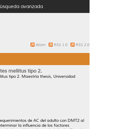
úsqueda avanzada
Atom
RSS 1.0
RSS 2.0
es mellitus tipo 2.
tus tipo 2.
Maestría thesis, Universidad
s requerimientos de AC del adulto con DMT2 al
erminar la influencia de los factores