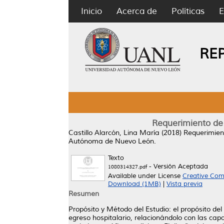
Inicio
Acerca de
Políticas
E
RE
Requerimiento de a
Castillo Alarcón, Lina María
(2018)
Requerimient
Autónoma de Nuevo León.
Texto
- Versión Aceptada
1080314327.pdf
Available under License
Creative Com
Download (1MB)
|
Vista previa
Resumen
Propósito y Método del Estudio: el propósito de
egreso hospitalario, relacionándolo con las cap