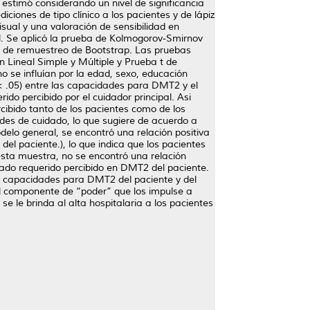
e estimó considerando un nivel de significancia
iones de tipo clínico a los pacientes y de lápiz
isual y una valoración de sensibilidad en
al. Se aplicó la prueba de Kolmogorov-Smirnov
ba de remuestreo de Bootstrap. Las pruebas
 Lineal Simple y Múltiple y Prueba t de
 se influían por la edad, sexo, educación
 < .05) entre las capacidades para DMT2 y el
do percibido por el cuidador principal. Asi
cibido tanto de los pacientes como de los
des de cuidado, lo que sugiere de acuerdo a
odelo general, se encontró una relación positiva
del paciente.), lo que indica que los pacientes
ta muestra, no se encontró una relación
idado requerido percibido en DMT2 del paciente.
as capacidades para DMT2 del paciente y del
el componente de “poder” que los impulse a
e le brinda al alta hospitalaria a los pacientes