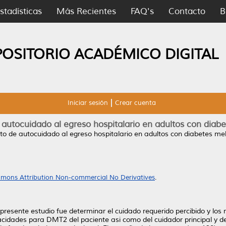
stadísticas
Más Recientes
FAQ's
Contacto
B
POSITORIO ACADÉMICO DIGITAL
Iniciar sesión
Crear cuenta
utocuidado al egreso hospitalario en adultos con diabet
o de autocuidado al egreso hospitalario en adultos con diabetes melli
mons Attribution Non-commercial No Derivatives
.
l presente estudio fue determinar el cuidado requerido percibido y lo
acidades para DMT2 del paciente asi como del cuidador principal y det