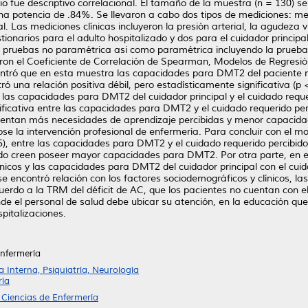
dio fue descriptivo correlacional. El tamaño de la muestra (n = 130) s
na potencia de .84%. Se llevaron a cabo dos tipos de mediciones: medic
l. Las mediciones clínicas incluyeron la presión arterial, la agudeza v
ionarios para el adulto hospitalizado y dos para el cuidador princip
so de pruebas no paramétrica asi como paramétrica incluyendo la prue
eron el Coeficiente de Correlación de Spearman, Modelos de Regresión
ontró que en esta muestra las capacidades para DMT2 del paciente no
una relación positiva débil, pero estadísticamente significativa (p
 las capacidades para DMT2 del cuidador principal y el cuidado requeri
ficativa entre las capacidades para DMT2 y el cuidado requerido per
esentan más necesidades de aprendizaje percibidas y menor capacida
ose la intervención profesional de enfermería. Para concluir con el m
05), entre las capacidades para DMT2 y el cuidado requerido percibido 
o creen poseer mayor capacidades para DMT2. Por otra parte, en es
línicos y las capacidades para DMT2 del cuidador principal con el cu
 encontró relación con los factores sociodemográficos y clínicos, l
cuerdo a la TRM del déficit de AC, que los pacientes no cuentan con 
de el personal de salud debe ubicar su atención, en la educación que s
spitalizaciones.
Enfermería
Interna, Psiquiatría, Neurología
ría
 Ciencias de Enfermería