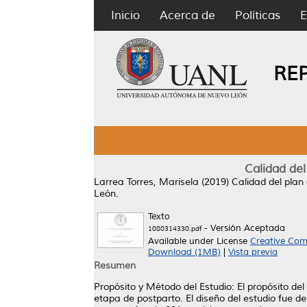
Inicio
Acerca de
Políticas
E
RE
Calidad del
Larrea Torres, Marisela
(2019)
Calidad del plan 
León.
Texto
- Versión Aceptada
1080314330.pdf
Available under License
Creative Com
Download (1MB)
|
Vista previa
Resumen
Propósito y Método del Estudio: El propósito del
etapa de postparto. El diseño del estudio fue de