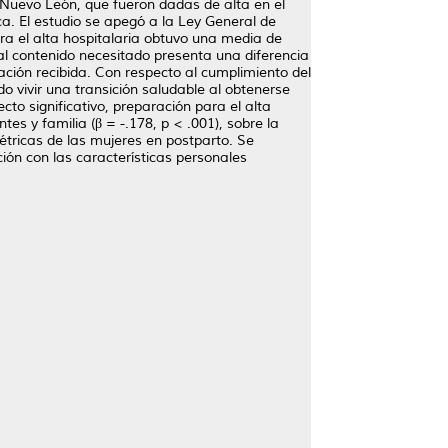
 Nuevo León, que fueron dadas de alta en el
ca. El estudio se apegó a la Ley General de
ara el alta hospitalaria obtuvo una media de
al contenido necesitado presenta una diferencia
ación recibida. Con respecto al cumplimiento del
 vivir una transición saludable al obtenerse
o significativo, preparación para el alta
tes y familia (β = -.178, p < .001), sobre la
étricas de las mujeres en postparto. Se
ación con las características personales