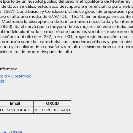
stparto de un hospital público del área metropolitana de Monterrey,
de datos se utilizó estadística descriptiva e inferencial no paramétri
 (1987). Contribución y Conclusión: El índice global de preparación p
ara el alta una media de 67.97 (DE= 15.34). Sin embargo en cuanto 
). Mostrando la discrepancia de la información necesitada y la inform
8.53). Se observó que la mayoría de las mujeres de este estudio pudo
l modelo planteado se mostró que todas las variables mostraron efect
 enseñanza al alta (β = .232, p =< .001), registro de educación a pacien
información sobre las características sociodemográficas y gineco-obst
alaria y la calidad de la enseñanza al alta se vivieron bajo cierta rel
ón al rol de madre después del alta.
Enfermería
gía y Obstetricia
ría
Email
ORCID
O ESPECIFICADO
NO ESPECIFICADO
/eprint/19759