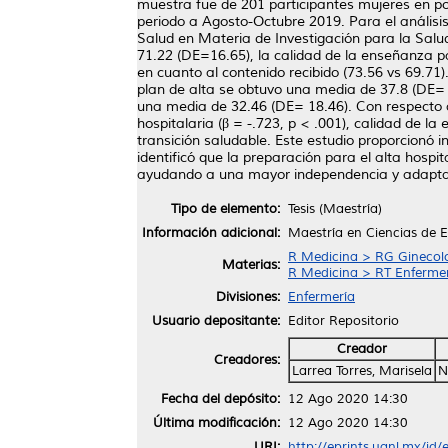
muestra fue de 201 participantes mujeres en po
periodo a Agosto-Octubre 2019. Para el análisis 
Salud en Materia de Investigación para la Salud
71.22 (DE=16.65), la calidad de la enseñanza p
en cuanto al contenido recibido (73.56 vs 69.71
plan de alta se obtuvo una media de 37.8 (DE= 2
una media de 32.46 (DE= 18.46). Con respecto a
hospitalaria (β = -.723, p < .001), calidad de la
transición saludable. Este estudio proporcionó 
identificó que la preparación para el alta hospit
ayudando a una mayor independencia y adaptaci
Tipo de elemento:
Tesis (Maestría)
Información adicional:
Maestría en Ciencias de 
R Medicina > RG Ginecolo
Materias:
R Medicina > RT Enferme
Divisiones:
Enfermería
Usuario depositante:
Editor Repositorio
Creador
Creadores:
Larrea Torres, Marisela
N
Fecha del depósito:
12 Ago 2020 14:30
Última modificación:
12 Ago 2020 14:30
URI:
http://eprints.uanl.mx/id