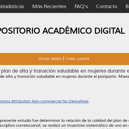
stadísticas
Más Recientes
FAQ's
Contacto
B
POSITORIO ACADÉMICO DIGITAL
Iniciar sesión
Crear cuenta
 plan de alta y transición saludable en mujeres durante e
de alta y transición saludable en mujeres durante el postparto.
Maest
mons Attribution Non-commercial No Derivatives
.
 presente estudio fue determinar la relación de la calidad del plan de
scriptivo correlacional; se realizó un muestreo sistemático de uno en c