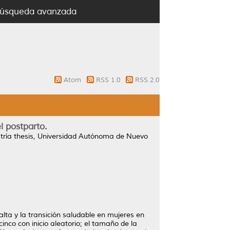
úsqueda avanzada
Atom
RSS 1.0
RSS 2.0
l postparto.
ría thesis, Universidad Autónoma de Nuevo
 alta y la transición saludable en mujeres en
inco con inicio aleatorio; el tamaño de la