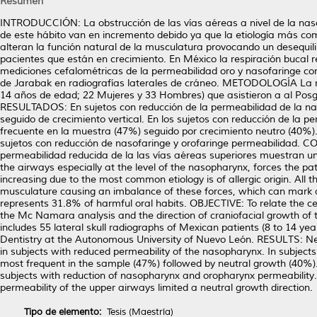
Resumen
INTRODUCCIÓN: La obstrucción de las vías aéreas a nivel de la nasof
de este hábito van en incremento debido ya que la etiología más com
alteran la función natural de la musculatura provocando un desequi
pacientes que están en crecimiento. En México la respiración bucal 
mediciones cefalométricas de la permeabilidad oro y nasofaringe con 
de Jarabak en radiografías laterales de cráneo. METODOLOGÍA La mu
14 años de edad; 22 Mujeres y 33 Hombres) que asistieron a al Po
RESULTADOS: En sujetos con reducción de la permeabilidad de la nas
seguido de crecimiento vertical. En los sujetos con reducción de la p
frecuente en la muestra (47%) seguido por crecimiento neutro (40%).
sujetos con reducción de nasofaringe y orofaringe permeabilidad. C
permeabilidad reducida de la las vías aéreas superiores muestran u
the airways especially at the level of the nasopharynx, forces the pa
increasing due to the most common etiology is of allergic origin. All
musculature causing an imbalance of these forces, which can mark 
represents 31.8% of harmful oral habits. OBJECTIVE: To relate the 
the Mc Namara analysis and the direction of craniofacial growth o
includes 55 lateral skull radiographs of Mexican patients (8 to 14 
Dentistry at the Autonomous University of Nuevo León. RESULTS: Neu
in subjects with reduced permeability of the nasopharynx. In subject
most frequent in the sample (47%) followed by neutral growth (40%)
subjects with reduction of nasopharynx and oropharynx permeabilit
permeability of the upper airways limited a neutral growth direction.
Tipo de elemento:
Tesis (Maestría)