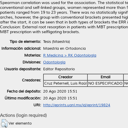
Spearman correlation was used for the association. The statistical tes
conventional and self-linked groups, women represented more than 5
patients ranged from 19 to 23 years. There was no statistically sign
arches, however, the group with conventional brackets presented 
after the start, it can be seen that in both types of brackets the ERR 
Conclusion: External root resorption in patients with MBT prescription 
MBT prescription with selfligating brackets.
Tipo de elemento:
Tesis (Maestría)
Información adicional:
Maestría en Ortodoncia
Materias:
R Medicina > RK Odontología
Divisiones:
Odontología
Usuario depositante:
Editor Repositorio
Creador
Email
Creadores:
Cruz Peternell, Luis Raúl
NO ESPECIFICADO
N
Fecha del depósito:
20 Ago 2020 15:51
Última modificación:
20 Ago 2020 15:51
URI:
http://eprints.uanl.mx/id/eprint/19824
Actions (login required)
Ver elemento