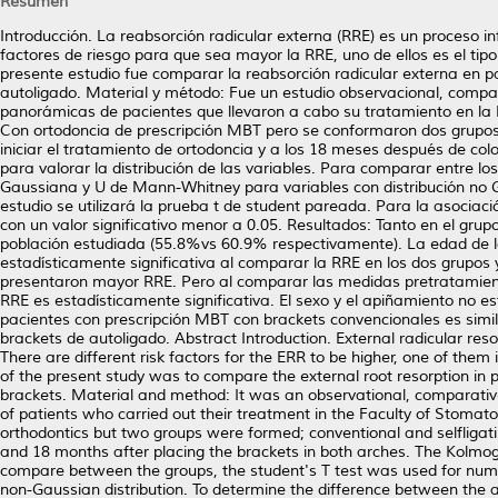
Resumen
Introducción. La reabsorción radicular externa (RRE) es un proceso in
factores de riesgo para que sea mayor la RRE, uno de ellos es el tipo
presente estudio fue comparar la reabsorción radicular externa en 
autoligado. Material y método: Fue un estudio observacional, compara
panorámicas de pacientes que llevaron a cabo su tratamiento en la
Con ortodoncia de prescripción MBT pero se conformaron dos grupos; 
iniciar el tratamiento de ortodoncia y a los 18 meses después de co
para valorar la distribución de las variables. Para comparar entre l
Gaussiana y U de Mann-Whitney para variables con distribución no G
estudio se utilizará la prueba t de student pareada. Para la asociac
con un valor significativo menor a 0.05. Resultados: Tanto en el gr
población estudiada (55.8%vs 60.9% respectivamente). La edad de lo
estadísticamente significativa al comparar la RRE en los dos grupos
presentaron mayor RRE. Pero al comparar las medidas pretratamiento
RRE es estadísticamente significativa. El sexo y el apiñamiento no e
pacientes con prescripción MBT con brackets convencionales es simil
brackets de autoligado. Abstract Introduction. External radicular res
There are different risk factors for the ERR to be higher, one of them
of the present study was to compare the external root resorption in p
brackets. Material and method: It was an observational, comparative
of patients who carried out their treatment in the Faculty of Stoma
orthodontics but two groups were formed; conventional and selfligat
and 18 months after placing the brackets in both arches. The Kolmogo
compare between the groups, the student's T test was used for nume
non-Gaussian distribution. To determine the difference between the av